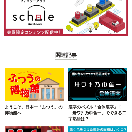
関連記事
ようこそ、日本一「ふつう」の
漢字のパズル「合体漢字」！
博物館へ──
「卅ワ扌乃巾隹一」でできる二
字熟語は？