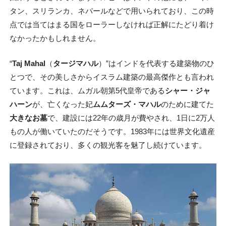
タン、スリランカ、ネパールなどで用いられており、この時
点では当てはまる国をローラーしなければ正解にたどり着け
なかったかもしれません。
“
Taj Mahal
（
タージマハル
）”はインドを代表する建築物のひ
とつで、その美しさからイスラム建築の最高傑作とも言われ
ています。これは、ムガル朝第5代皇帝である
シャー・ジャ
ハーン
が、亡くなった妃
ムムターズ・マハル
のために建てた
大きなお墓
で、建設には22年の歳月が費やされ、1日に2万人
もの人が働いていたのだそうです。1983年には世界文化遺産
に登録されており、多くの観光客を魅了し続けています。