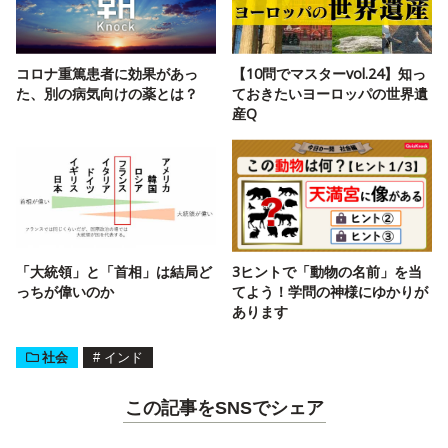
コロナ重篤患者に効果があっ
【10問でマスターvol.24】知っ
た、別の病気向けの薬とは？
ておきたいヨーロッパの世界遺
産Q
「大統領」と「首相」は結局ど
3ヒントで「動物の名前」を当
っちが偉いのか
てよう！学問の神様にゆかりが
あります
社会
#
インド
この記事をSNSでシェア