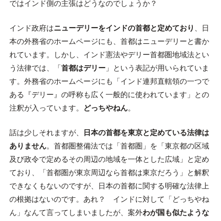
ではインド側の主張はどうなのでしょうか？
インド政府は
ニューデリーをインドの首都と定めており
、日
本の外務省のホームページにも、首都はニューデリーと書か
れています。しかし、インド憲法やデリー首都圏地域法とい
う法律では、「
首都はデリー
」という表記が用いられていま
す。外務省のホームページにも「インド連邦直轄領の一つで
ある『デリー』の呼称も広く一般的に使われています」との
注釈が入っています。
どっちやねん
。
話は少しそれますが、
日本の首都を東京と定めている法律は
ありません
。首都圏整備法では「首都圏」を「東京都の区域
及び政令で定めるその周辺の地域を一体とした広域」と定め
ており、「首都圏が東京周辺なら首都は東京だろう」と解釈
できなくもないのですが、日本の首都に関する明確な法律上
の根拠はないのです。あれ？ インドに対して「どっちやね
ん」なんて言ってしまいましたが、案外
わが国も似たような