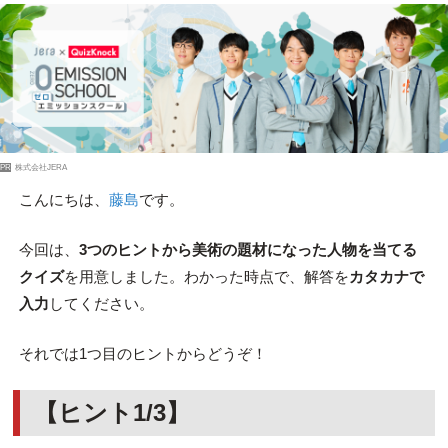
PR
株式会社JERA
こんにちは、
藤島
です。
今回は、
3つのヒントから美術の題材になった人物を当てる
クイズ
を用意しました。わかった時点で、解答を
カタカナで
入力
してください。
それでは1つ目のヒントからどうぞ！
【ヒント1/3】