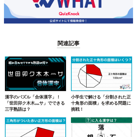
関連記事
漢字のパズル「合体漢字」！
小学生で解ける「分割された正
「世田卯ク木木灬サ」でできる
十角形の面積」を求める問題に
三字熟語は？
挑戦！