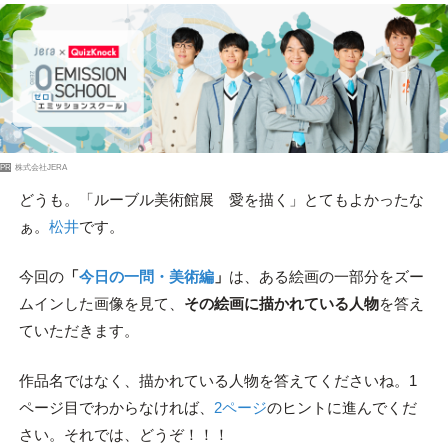
PR
株式会社JERA
どうも。「ルーブル美術館展 愛を描く」とてもよかったな
ぁ。
松井
です。
今回の
「
今日の一問・美術編
」
は、ある絵画の一部分をズー
ムインした画像を見て、
その絵画に描かれている人物
を答え
ていただきます。
作品名ではなく、描かれている人物を答えてくださいね。1
ページ目でわからなければ、
2ページ
のヒントに進んでくだ
さい。それでは、どうぞ！！！