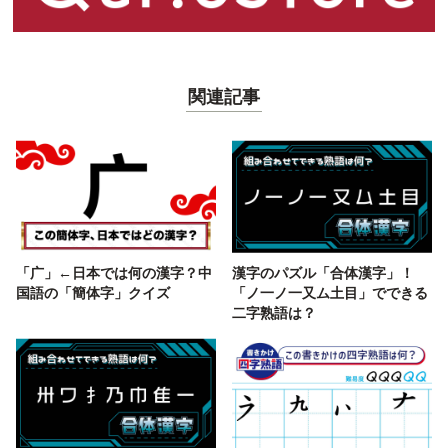
関連記事
「广」←日本では何の漢字？中
漢字のパズル「合体漢字」！
国語の「簡体字」クイズ
「ノ一ノ一又ム土目」でできる
二字熟語は？