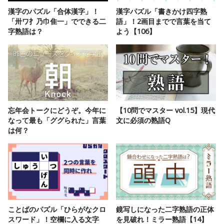
漢字のパズル「合体漢字」！
漢字パズル「書きかけ四字熟
「卅ワ扌乃巾隹一」でできる二
語」！2画目までで言葉を当て
字熟語は？
よう【106】
忘年会トークにどうぞ。今年に
【10問でマスター vol.15】現代
なって最も「ググられた」言葉
文に必須の熟語Q
は何？
ことばのパズル「ひらがなクロ
鏡写しになった二字熟語の正体
スワード」！空欄に入る文字
を見破れ！ミラー熟語【14】