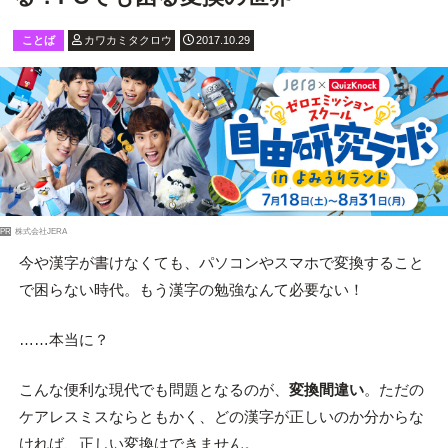
ことば
カワカミタクロウ
2017.10.29
PR
株式会社JERA
今や漢字が書けなくても、パソコンやスマホで変換すること
で困らない時代。もう漢字の勉強なんて必要ない！
……本当に？
こんな便利な現代でも問題となるのが、
変換間違い
。ただの
ケアレスミスならともかく、どの漢字が正しいのか分からな
ければ、正しい変換はできません。