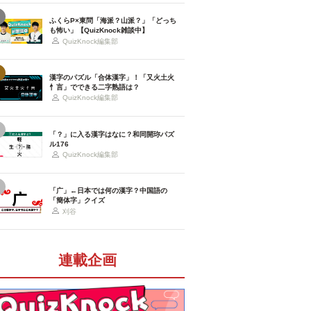
ふくらP×東問「海派？山派？」「どっち
も怖い」【QuizKnock雑談中】
QuizKnock編集部
漢字のパズル「合体漢字」！「又火土火
忄言」でできる二字熟語は？
QuizKnock編集部
「？」に入る漢字はなに？和同開珎パズ
ル176
QuizKnock編集部
「广」←日本では何の漢字？中国語の
「簡体字」クイズ
刈谷
連載企画