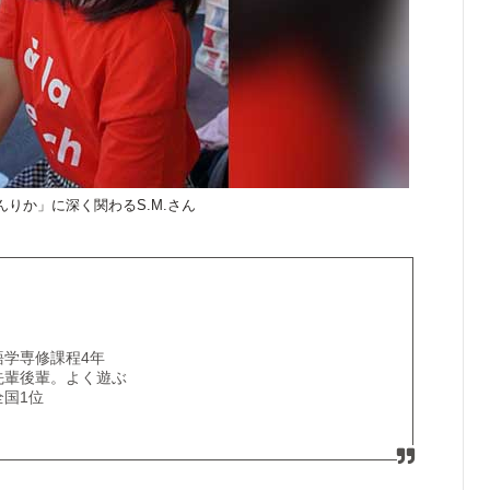
んりか」に深く関わるS.M.さん
語学専修課程4年
先輩後輩。よく遊ぶ
国1位