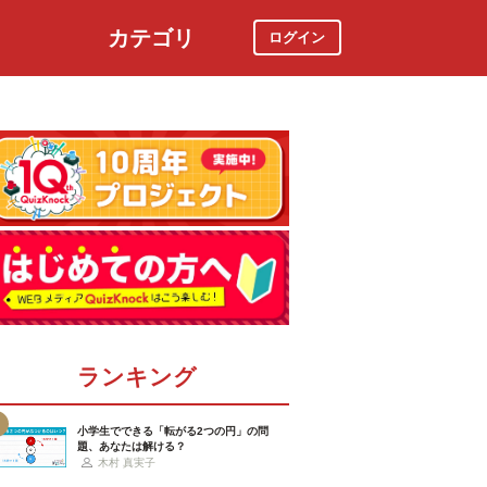
カテゴリ
ログイン
社会
スポーツ
時事ニュース
特集
ランキング
小学生でできる「転がる2つの円」の問
題、あなたは解ける？
木村 真実子