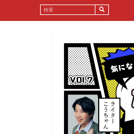
謎解き
コラム
常識
理系