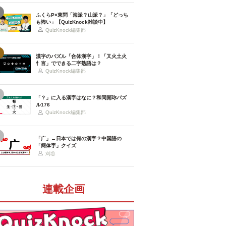
ふくらP×東問「海派？山派？」「どっち
も怖い」【QuizKnock雑談中】
QuizKnock編集部
漢字のパズル「合体漢字」！「又火土火
忄言」でできる二字熟語は？
QuizKnock編集部
「？」に入る漢字はなに？和同開珎パズ
ル176
QuizKnock編集部
「广」←日本では何の漢字？中国語の
「簡体字」クイズ
刈谷
連載企画