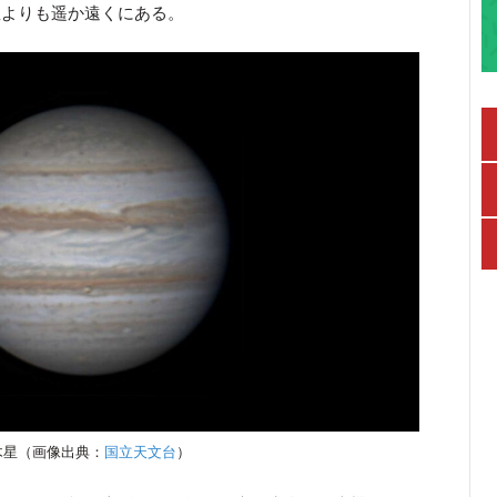
星よりも遥か遠くにある。
木星（画像出典：
国立天文台
）