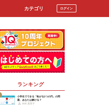
カテゴリ
ログイン
社会
スポーツ
時事ニュース
特集
ランキング
小学生でできる「転がる2つの円」の問
題、あなたは解ける？
木村 真実子