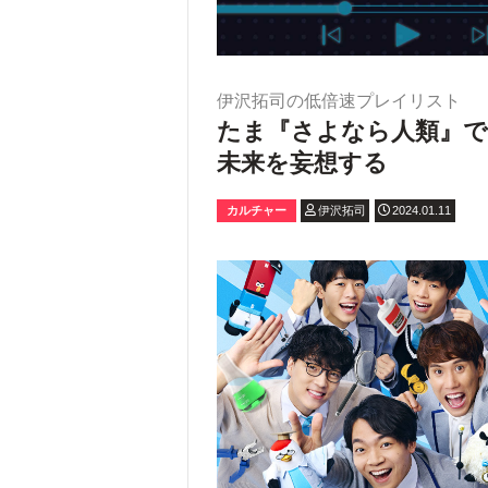
伊沢拓司の低倍速プレイリスト
たま『さよなら人類』
未来を妄想する
カルチャー
伊沢拓司
2024.01.11