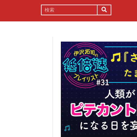
謎解き
コラム
常識
理系