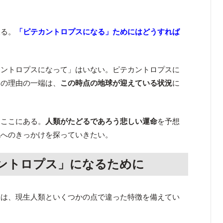
。
戻る。
「ピテカントロプスになる」ためにはどうすれば
カントロプスになって」はいない。ピテカントロプスに
その理由の一端は、
この時点の地球が迎えている状況
に
はここにある。
人類がたどるであろう悲しい運命
を予想
化へのきっかけを探っていきたい。
ントロプス」になるために
人は、現生人類といくつかの点で違った特徴を備えてい