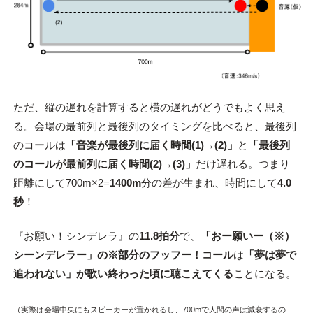
ただ、縦の遅れを計算すると横の遅れがどうでもよく思え
る。会場の最前列と最後列のタイミングを比べると、最後列
のコールは
「音楽が最後列に届く時間(1)→(2)」
と
「最後列
のコールが最前列に届く時間(2)→(3)」
だけ遅れる。つまり
距離にして700m×2=
1400m
分の差が生まれ、時間にして
4.0
秒
！
『お願い！シンデレラ』の
11.8拍分
で、
「おー願いー（※）
シーンデレラー」の※部分のフッフー！コール
は
「夢は夢で
追われない」が歌い終わった頃に聴こえてくる
ことになる。
（実際は会場中央にもスピーカーが置かれるし、700mで人間の声は減衰するの