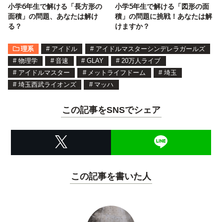
小学6年生で解ける「長方形の
小学5年生で解ける「図形の面
面積」の問題、あなたは解け
積」の問題に挑戦！あなたは解
る？
けますか？
理系
#
アイドル
#
アイドルマスターシンデレラガールズ
#
物理学
#
音速
#
GLAY
#
20万人ライブ
#
アイドルマスター
#
メットライフドーム
#
埼玉
#
埼玉西武ライオンズ
#
マッハ
この記事をSNSでシェア
この記事を書いた人