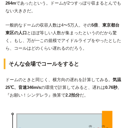
264m
であったという。ドームが2つすっぽり収まるとんでも
ない大きさだ。
一般的なドームの収容人数は4〜5万人。その
5倍
、
東京都台
東区の人口
とほぼ等しい人数が集まったというのだから驚
く。もし、万が一この規模でアイドルライブをやったとした
ら、コールはどのくらい遅れるのだろう。
そんな会場でコールをすると
ドームのときと同じく、横方向の遅れを計算してみる。
気温
25℃、音速346m/s
の環境で計算してみると、遅れは
0.76秒
。
『お願い！シンデレラ』換算で
2.2拍分
だ。