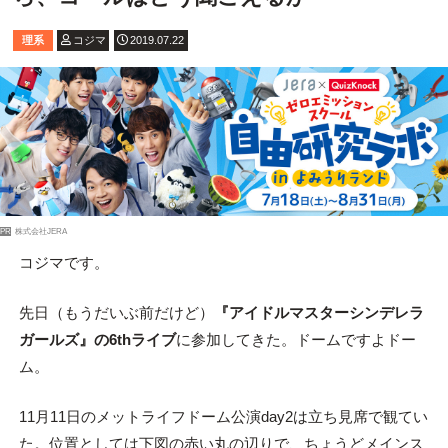
理系
コジマ
2019.07.22
PR
株式会社JERA
コジマです。
先日（もうだいぶ前だけど）
『アイドルマスターシンデレラ
ガールズ』の6thライブ
に参加してきた。ドームですよドー
ム。
11月11日のメットライフドーム公演day2は立ち見席で観てい
た。位置としては下図の赤い丸の辺りで、ちょうどメインス