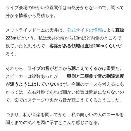
ライブ会場の細かい位置関係は当然分からないので、調べて
分かる情報から見積もる。
メットライフドームの天井は、
公式サイトの情報
により
直径
223m
だという。私は天井の端から10mほど内側のところで
観ていたと思うので、
客席がある領域は直径200mくらい
だ
ろう。
それから、
ライブの音がどこから聴こえてくるか
は重要だ。
スピーカーは複数あったが、
一塁側と三塁側で音の到達速度
が違うようにはしていない
はず。今回のケースを考えるにあ
たっては、左右対称であれば細かい位置は問題にならないの
で、図ではステージ中央から音が聴こえてくるようにした。
つまり、私が音楽を聞いてから、私の向かいの人のコールを
聞くまでの流れを図に示すとこんな感じになる。