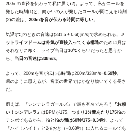
200mの直径を伝わって私に届く(2)。よって、私がコールを
発した時刻(1)と、向かいの人が発したコールが聞こえる時刻
(2)の差は、
200mを音が伝わる時間に等しい
。
気温t[℃]のときの音速は(331.5 + 0.6t)[m/s]で求められる。
メ
ットライフドームは外気が直接入ってくる構造
のため11月は
それなりに寒く、ライブ当日は
10℃
くらいだったと思うか
ら、
当日の音速は338m/s
。
よって、200mを音が伝わる時間は200m/338m/s=
0.59秒
。一
瞬のように思えるが、音楽の世界ではかなり効いてくる長さ
だ。
例えば、『シンデレラガールズ』で最も有名であろう
『お願
い！シンデレラ』
はBPMが175、つまり
1分間あたり175拍
の
テンポであるから、
拍と拍の間は60秒/175=0.34秒
。よって
「ハイ！ハイ！」と2拍おき（=0.68秒）に入れるコールであ