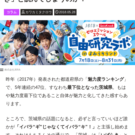
コラム
カワカミタクロウ
2018.05.28
PR
株式会社JERA
昨年（2017年）発表された都道府県の「
魅力度ランキング
」
で、5年連続の47位、すなわち
最下位となった茨城県
。もは
や魅力度最下位であること自体が魅力と化してきた感すらあ
ります。
ところで、茨城県の話題になると、必ずと言っていいほど誰
かが
「イバラ“ギ”じゃなくてイバラ“キ”！」
と主張し始めま
す。それはもちろんその通りで、「茨城」は「
いばらき
」と