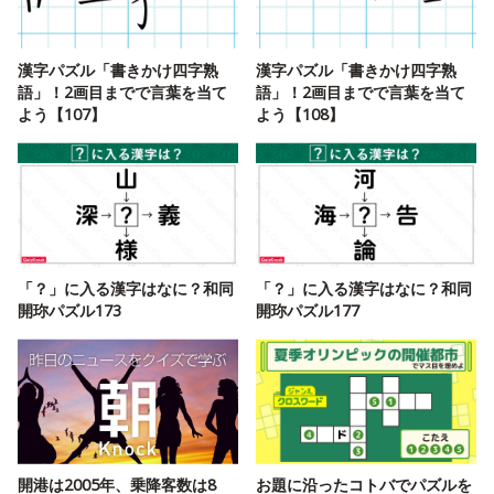
漢字パズル「書きかけ四字熟
漢字パズル「書きかけ四字熟
語」！2画目までで言葉を当て
語」！2画目までで言葉を当て
よう【107】
よう【108】
「？」に入る漢字はなに？和同
「？」に入る漢字はなに？和同
開珎パズル173
開珎パズル177
開港は2005年、乗降客数は8
お題に沿ったコトバでパズルを