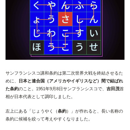
サンフランシスコ講和条約は第二次世界大戦を終結させるた
めに、
日本と連合国（アメリカやイギリスなど）間で結ばれ
た条約
のこと。1951年9月8日サンフランシスコで、
吉田茂
首
相が日本代表として調印しました。
左上にある「じょうやく（
条約
）」が作れると、長い名称の
条約に候補を絞って考えやすくなりました。