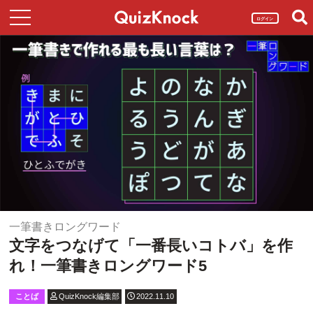
ログイン
一筆書きロングワード
文字をつなげて「一番長いコトバ」を作
れ！一筆書きロングワード5
ことば
QuizKnock編集部
2022.11.10