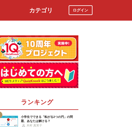
カテゴリ
ログイン
社会
スポーツ
時事ニュース
特集
ランキング
小学生でできる「転がる2つの円」の問
題、あなたは解ける？
木村 真実子