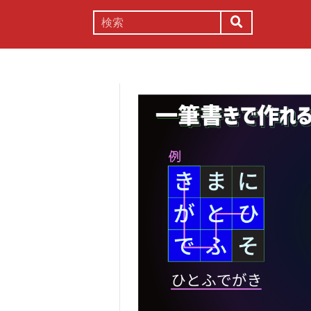
謎解き
コラム
常識
理系