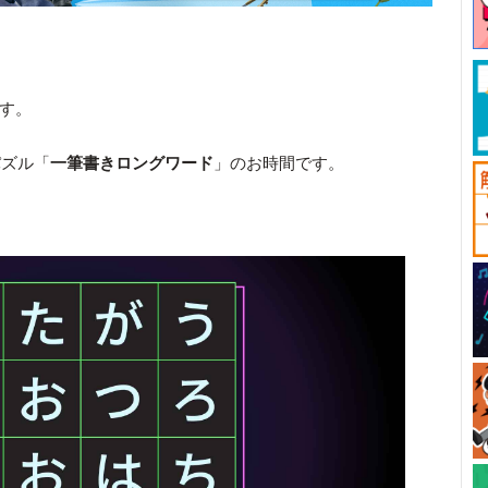
です。
パズル「
一筆書きロングワード
」のお時間です。