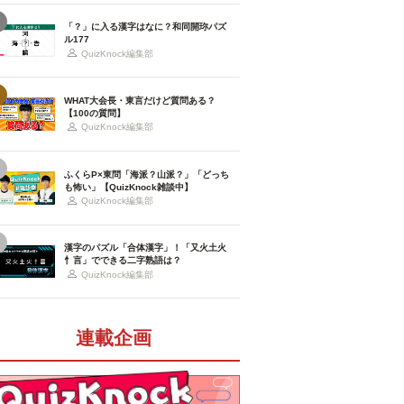
「？」に入る漢字はなに？和同開珎パズ
ル177
QuizKnock編集部
WHAT大会長・東言だけど質問ある？
【100の質問】
QuizKnock編集部
ふくらP×東問「海派？山派？」「どっち
も怖い」【QuizKnock雑談中】
QuizKnock編集部
漢字のパズル「合体漢字」！「又火土火
忄言」でできる二字熟語は？
QuizKnock編集部
連載企画