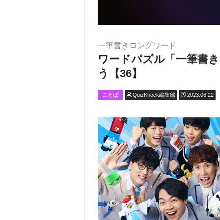
一筆書きロングワード
ワードパズル「一筆書き
う【36】
ことば
QuizKnock編集部
2023.06.22