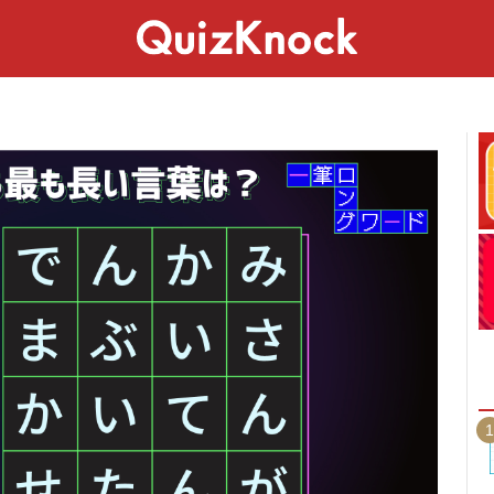
スペシャル
ライフ
ことば
カルチャー
1