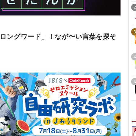
2
3
ロングワード」！なが〜い言葉を探そ
4
5