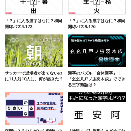
「？」に入る漢字はなに？和同
「？」に入る漢字はなに？和同
開珎パズル172
開珎パズル176
サッカーで退場者が出てないの
漢字のパズル「合体漢字」！
に11人対10人に。何が起きた？
「幺幺几戸ノ虫羽木戍」ででき
る三字熟語は？
空欄に入るひらがなを瞬時にひ
【地味ムズ】原形をとどめてな