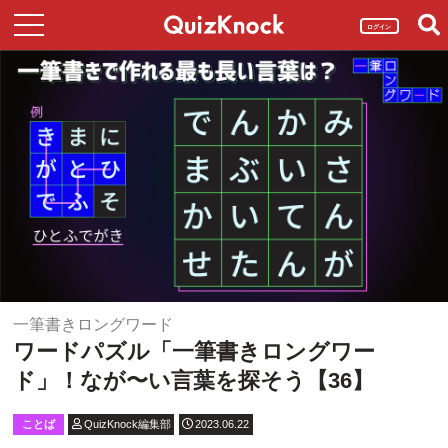
ログイン
一筆書きロングワード
ワードパズル「一筆書きロングワー
ド」！なが〜い言葉を探そう【36】
ことば
QuizKnock編集部
2023.06.22