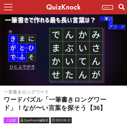
ログイン
一筆書きロングワード
ワードパズル「一筆書きロングワー
ド」！なが〜い言葉を探そう【36】
ことば
QuizKnock編集部
2023.06.22