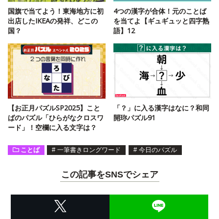
国旗で当てよう！東海地方に初
4つの漢字が合体！元のことば
出店したIKEAの発祥、どこの
を当てよ【ギュギュッと四字熟
国？
語】12
【お正月パズルSP2025】こと
「？」に入る漢字はなに？和同
ばのパズル「ひらがなクロスワ
開珎パズル91
ード」！空欄に入る文字は？
ことば
#
一筆書きロングワード
#
今日のパズル
この記事をSNSでシェア