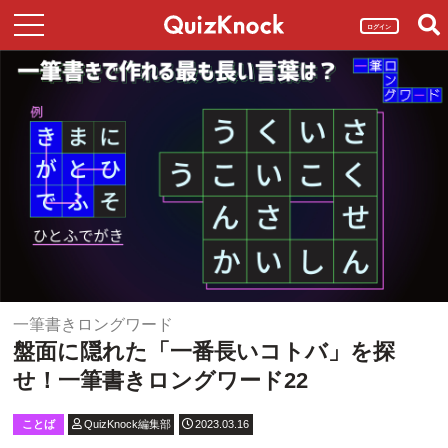
ログイン
一筆書きロングワード
盤面に隠れた「一番長いコトバ」を探
せ！一筆書きロングワード22
ことば
QuizKnock編集部
2023.03.16