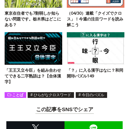
東京在住者でも7割弱しか知ら
（04/30）連載「クイズでクロ
ない問題です。栃木県はどこに
ス」！今週の注目ワードを読み
ある？
解こう
「王王又立今臣」を組み合わせ
「？」に入る漢字はなに？和同
てできる二字熟語は？【合体漢
開珎パズル149
字】
ことば
#
ひらがなクロスワード
#
今日のパズル
この記事をSNSでシェア