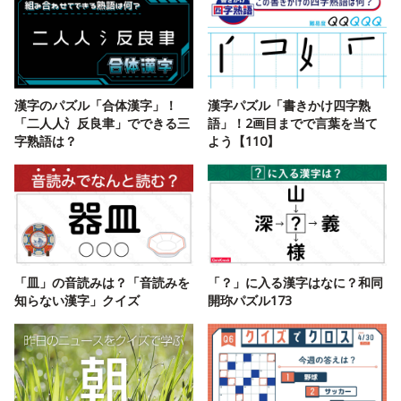
漢字のパズル「合体漢字」！
漢字パズル「書きかけ四字熟
「二人人氵反良聿」でできる三
語」！2画目までで言葉を当て
字熟語は？
よう【110】
「皿」の音読みは？「音読みを
「？」に入る漢字はなに？和同
知らない漢字」クイズ
開珎パズル173