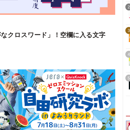
2
3
がなクロスワード」！空欄に入る文字
4
5