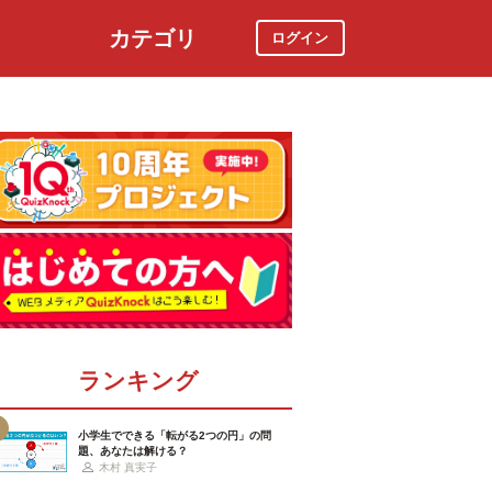
カテゴリ
ログイン
社会
スポーツ
時事ニュース
特集
ランキング
小学生でできる「転がる2つの円」の問
題、あなたは解ける？
木村 真実子