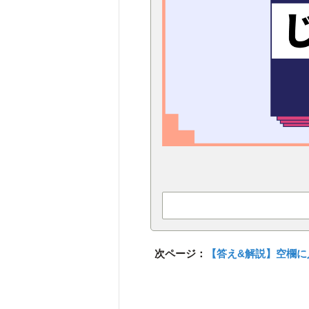
次ページ：
【答え&解説】空欄に