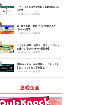
「？」に入る漢字はなに？和同開珎パズ
ル177
QuizKnock編集部
WHAT大会長・東言だけど質問ある？
【100の質問】
QuizKnock編集部
ふくらP×東問「海派？山派？」「どっち
も怖い」【QuizKnock雑談中】
QuizKnock編集部
漢字のパズル「合体漢字」！「又火土火
忄言」でできる二字熟語は？
QuizKnock編集部
連載企画