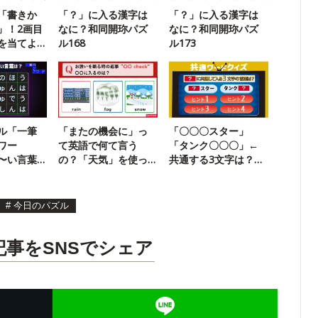
「書きか
「？」に入る漢字は
「？」に入る漢字は
」！2画目
なに？和同開珎パズ
なに？和同開珎パズ
を当てよ
ル168
ル173
ル「一筆
「またの機会に」っ
「〇〇〇スター」
ワー
て英語で何て言う
「タンク〇〇〇」←
〜い言葉
の？「天気」を使っ
共通する3文字は？共
55】
て答えよう！【今日
通ワードクイズ
の一問】
【34】
#
今日のパズル
記事をSNSでシェア