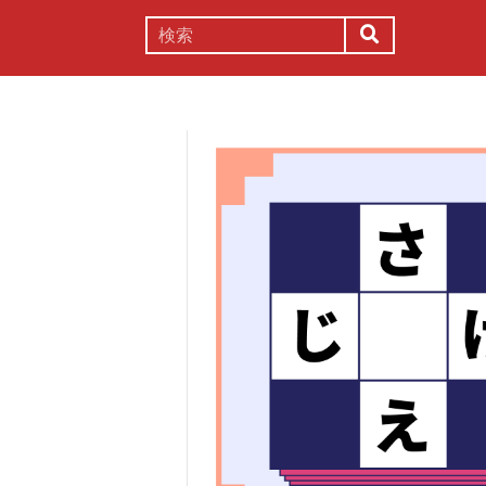
謎解き
コラム
常識
理系