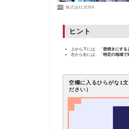
株式会社JERA
PR
ヒント
上から下には、「
壺焼きにする
左から右には、「
特定の地域で
空欄に入るひらがな1
ださい）