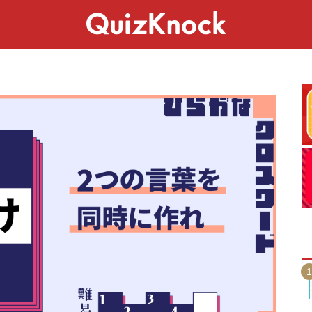
スペシャル
ライフ
ことば
カルチャー
1