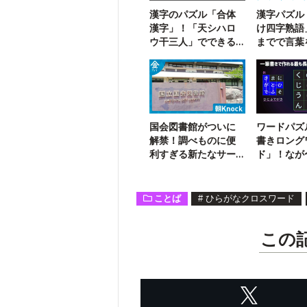
漢字のパズル「合体
漢字パズル
漢字」！「天シハロ
け四字熟語
ウ干三人」でできる
までで言葉
二字熟語は？
う【111】
国会図書館がついに
ワードパズ
解禁！調べものに便
書きロング
利すぎる新たなサー
ド」！なが
ビスとは？
を探そう【
ことば
#
ひらがなクロスワード
この