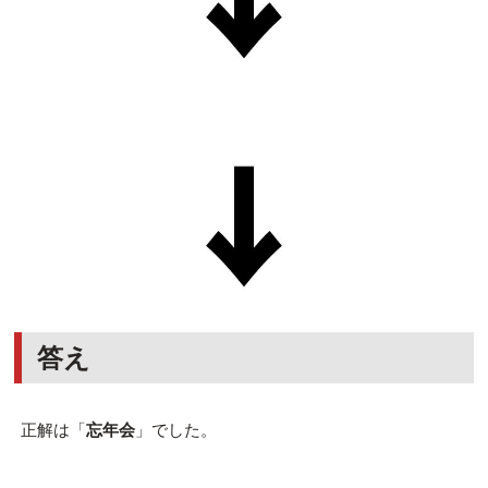
答え
正解は「
忘年会
」でした。