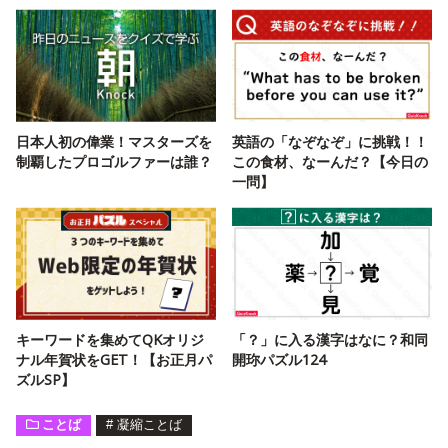
日本人初の偉業！マスターズを
英語の「なぞなぞ」に挑戦！！
制覇したプロゴルファーは誰？
この食材、なーんだ？【今日の
一問】
キーワードを集めてQKオリジ
「？」に入る漢字はなに？和同
ナル年賀状をGET！【お正月パ
開珎パズル124
ズルSP】
ことば
#
凝縮ことば