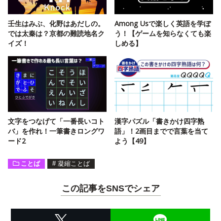
壬生はみぶ、化野はあだしの。
Among Usで楽しく英語を学ぼ
では太秦は？京都の難読地名ク
う！【ゲームを知らなくても楽
イズ！
しめる】
文字をつなげて「一番長いコト
漢字パズル「書きかけ四字熟
バ」を作れ！一筆書きロングワ
語」！2画目までで言葉を当て
ード2
よう【49】
ことば
#
凝縮ことば
この記事をSNSでシェア