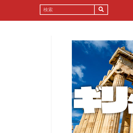
謎解き
コラム
常識
理系