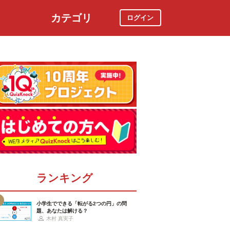
カテゴリ
ログイン
社会
スポーツ
時事ニュース
特集
ランキング
小学生でできる「転がる2つの円」の問
題、あなたは解ける？
木村 真実子