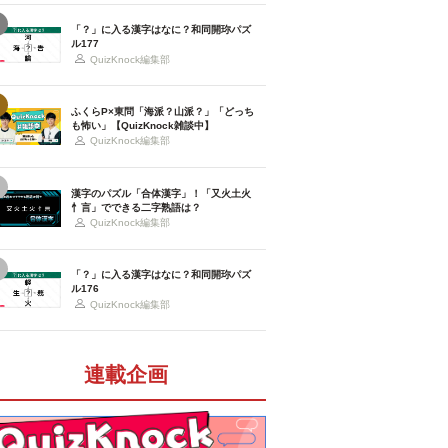
「？」に入る漢字はなに？和同開珎パズ
ル177
QuizKnock編集部
ふくらP×東問「海派？山派？」「どっち
も怖い」【QuizKnock雑談中】
QuizKnock編集部
漢字のパズル「合体漢字」！「又火土火
忄言」でできる二字熟語は？
QuizKnock編集部
「？」に入る漢字はなに？和同開珎パズ
ル176
QuizKnock編集部
連載企画