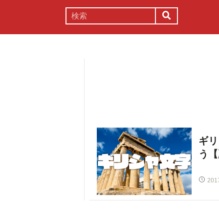
謎解き
コラム
常識
理系
ギリ
う【
201