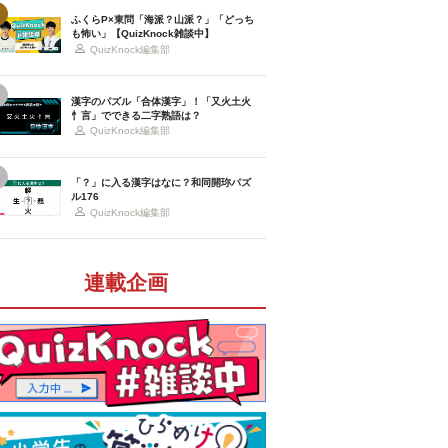
ふくらP×東問「海派？山派？」「どっち
も怖い」【QuizKnock雑談中】
QuizKnock編集部
漢字のパズル「合体漢字」！「又火土火
忄言」でできる二字熟語は？
QuizKnock編集部
「？」に入る漢字はなに？和同開珎パズ
ル176
QuizKnock編集部
連載企画