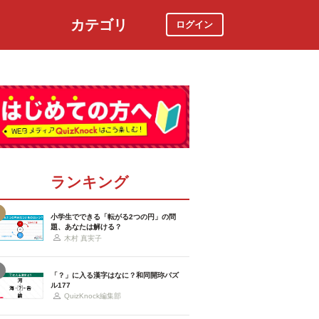
カテゴリ
ログイン
社会
スポーツ
時事ニュース
特集
ランキング
小学生でできる「転がる2つの円」の問
題、あなたは解ける？
木村 真実子
「？」に入る漢字はなに？和同開珎パズ
ル177
QuizKnock編集部