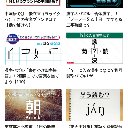
中国語では「優衣庫（ヨゥイク
漢字のパズル「合体漢字」！
ゥ）」この有名ブランドは？
「ノ一ノ一又ム土目」でできる
【勘で解ける】
二字熟語は？
漢字パズル「書きかけ四字熟
「？」に入る漢字はなに？和同
語」！2画目までで言葉を当て
開珎パズル166
よう【110】
東京都と北海道、1日の新型コ
【東大王対策】英語を発音記号