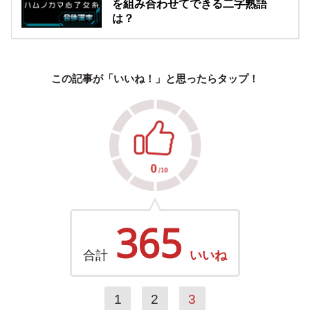
を組み合わせてできる二字熟語
は？
この記事が「いいね！」と思ったらタップ！
365
合計
いいね
1
2
3