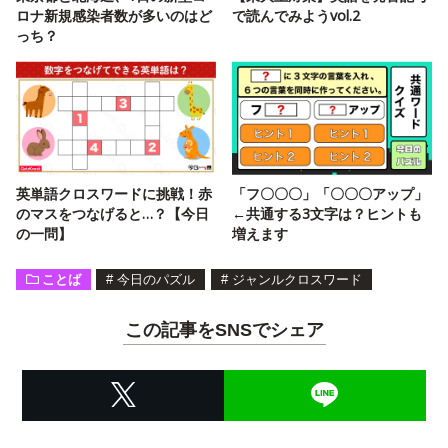
ロナ新規感染者数が多いのはど
で読んでみようvol.2
っち？
英単語クロスワードに挑戦！赤
「フ〇〇〇」「〇〇〇アップ」
のマスをつなげると…？【今日
←共通する3文字は？ヒントも
の一問】
増えます
ことば
#
今日のパズル
#
ジャンルクロスワード
この記事をSNSでシェア