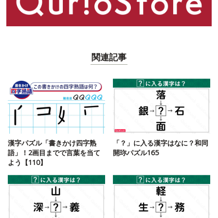
関連記事
漢字パズル「書きかけ四字熟
「？」に入る漢字はなに？和同
語」！2画目までで言葉を当て
開珎パズル165
よう【110】