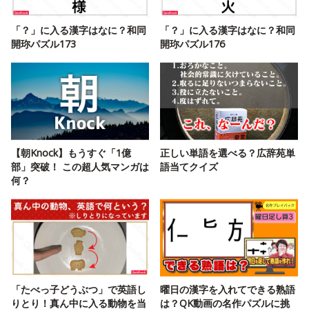
「？」に入る漢字はなに？和同
「？」に入る漢字はなに？和同
開珎パズル173
開珎パズル176
【朝Knock】もうすぐ「1億
正しい単語を選べる？広辞苑単
部」突破！ この超人気マンガは
語当てクイズ
何？
「たべっ子どうぶつ」で英語し
曜日の漢字を入れてできる熟語
りとり！真ん中に入る動物を当
は？QK動画の名作パズルに挑