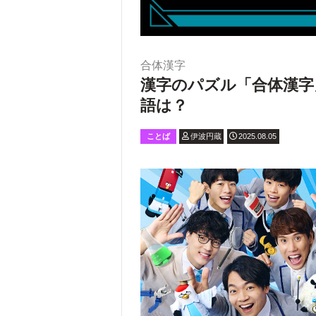
合体漢字
漢字のパズル「合体漢字
語は？
ことば
伊波円蔵
2025.08.05