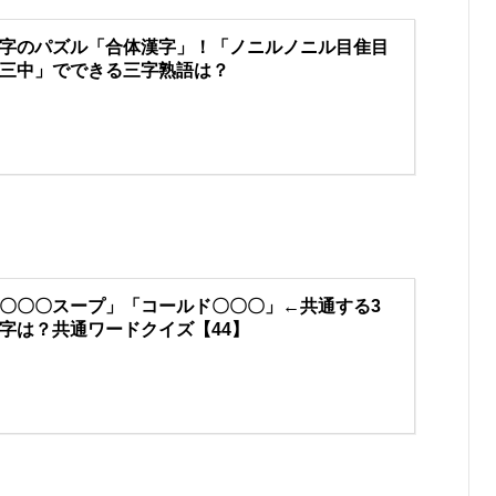
字のパズル「合体漢字」！「ノニルノニル目隹目
三中」でできる三字熟語は？
〇〇〇スープ」「コールド〇〇〇」←共通する3
字は？共通ワードクイズ【44】