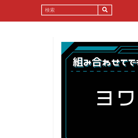
謎解き
コラム
常識
理系