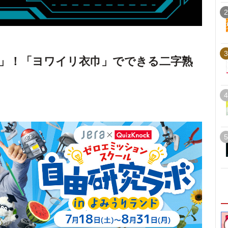
2
3
」！「ヨワイリ衣巾」でできる二字熟
4
5