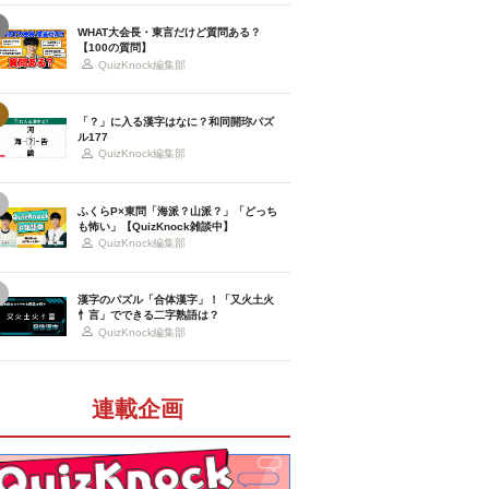
WHAT大会長・東言だけど質問ある？
【100の質問】
QuizKnock編集部
「？」に入る漢字はなに？和同開珎パズ
ル177
QuizKnock編集部
ふくらP×東問「海派？山派？」「どっち
も怖い」【QuizKnock雑談中】
QuizKnock編集部
漢字のパズル「合体漢字」！「又火土火
忄言」でできる二字熟語は？
QuizKnock編集部
連載企画