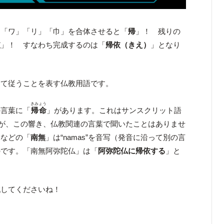
」「ワ」「リ」「巾」を合体させると「
帰
」！ 残りの
依
」！ すなわち完成するのは「
帰依（きえ）
」となり
して従うことを表す仏教用語です。
きみょう
の言葉に「
帰命
」があります。これはサンスクリット語
ですが、この響き、仏教関連の言葉で聞いたことはありませ
」などの「
南無
」は“namas”を音写（発音に沿って別の言
のです。「南無阿弥陀仏」は「
阿弥陀仏に帰依する
」と
戦してくださいね！