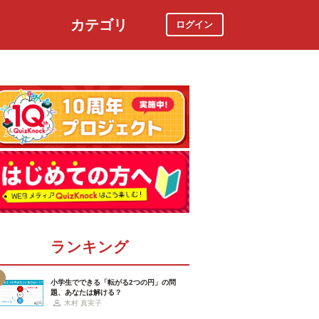
カテゴリ
ログイン
社会
スポーツ
時事ニュース
特集
ランキング
小学生でできる「転がる2つの円」の問
題、あなたは解ける？
木村 真実子