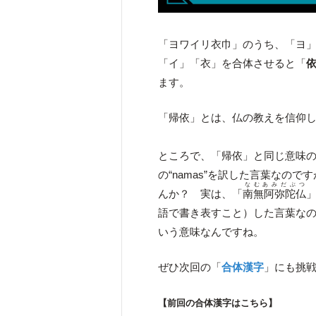
「ヨワイリ衣巾」のうち、「ヨ
「イ」「衣」を合体させると「
ます。
「帰依」とは、仏の教えを信仰
ところで、「帰依」と同じ意味
の“namas”を訳した言葉なの
なむあみだぶつ
んか？ 実は、「
南無阿弥陀仏
語で書き表すこと）した言葉な
いう意味なんですね。
ぜひ次回の「
合体漢字
」にも挑
【前回の合体漢字はこちら】