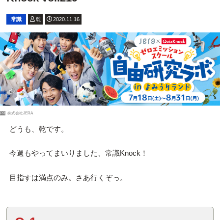
常識
乾
2020.11.16
PR
株式会社JERA
どうも、乾です。
今週もやってまいりました、常識Knock！
目指すは満点のみ。さあ行くぞっ。