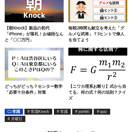
【朝Knock】新品の初代
毎朝2時間も献立を考えた「グ
「iPhone」が落札！お値段なん
ルメな武将」？3ヒントで偉人
と「〇〇万円」
を当てよう
どっちがどっち？センター数学
【ニワカ理系お断り】式から当
「必要十分条件」対策
てる、何の式？何の法則？クイ
ズ
常識
#
常識Knock
#
常識
#
joshiki
#
quiz
#
月曜日