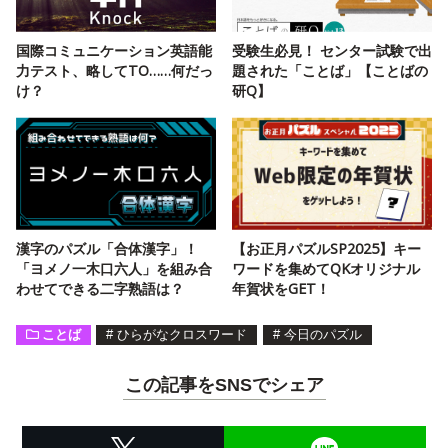
国際コミュニケーション英語能
受験生必見！ センター試験で出
力テスト、略してTO……何だっ
題された「ことば」【ことばの
け？
研Q】
漢字のパズル「合体漢字」！
【お正月パズルSP2025】キー
「ヨメノ一木口六人」を組み合
ワードを集めてQKオリジナル
わせてできる二字熟語は？
年賀状をGET！
ことば
#
ひらがなクロスワード
#
今日のパズル
この記事をSNSでシェア