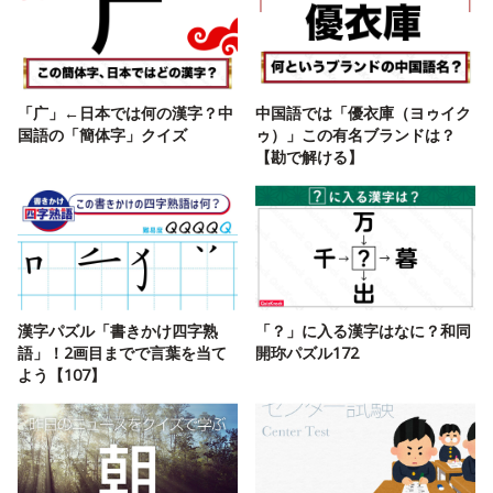
「广」←日本では何の漢字？中
中国語では「優衣庫（ヨゥイク
国語の「簡体字」クイズ
ゥ）」この有名ブランドは？
【勘で解ける】
漢字パズル「書きかけ四字熟
「？」に入る漢字はなに？和同
語」！2画目までで言葉を当て
開珎パズル172
よう【107】