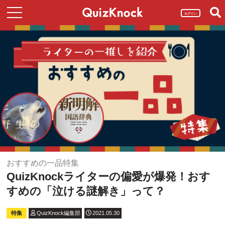
ログイン
おすすめの一品特集
QuizKnockライターの偏愛が爆発！おす
すめの「泣ける謎解き」って？
特集
QuizKnock編集部
2021.05.30