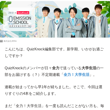
PR
株式会社JERA
こんにちは、QuizKnock編集部です。新学期、いかがお過ご
しですか？
QuizKnockのメンバーが日々
全力
で送っている
大学生活
の一
部をお届けする（？）不定期連載「
全力！大学生活
」。
連載が始まってから早1年が経ちました。そこで、今回は選
りすぐりの4本をご紹介します。
まだ「全力！大学生活」を一度も読んだことがない方も、毎