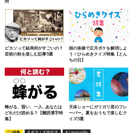
問
ピカソって結局何がすごいの？
頭の体操で正月ボケを解消しよ
芸術の秋を楽しむ記事5選
う！ひらめきクイズ特集【とん
ちの日】
蜂がる、昏い、一入…あなたは
天体ショーにガリガリ君のフレ
どれだけ読める？【難読漢字特
ーバー。夏をおうちで楽しむク
集】
イズ5選
特集
#
全力！大学生活
#
campuslife