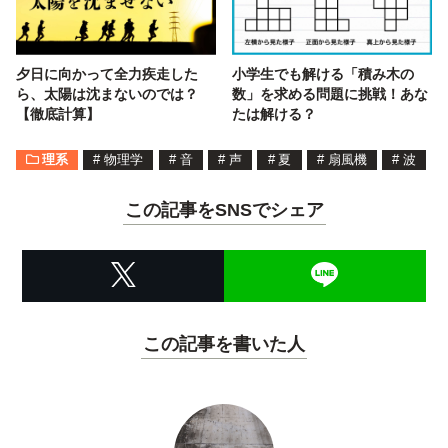
夕日に向かって全力疾走した
小学生でも解ける「積み木の
ら、太陽は沈まないのでは？
数」を求める問題に挑戦！あな
【徹底計算】
たは解ける？
理系
#
物理学
#
音
#
声
#
夏
#
扇風機
#
波
この記事をSNSでシェア
この記事を書いた人