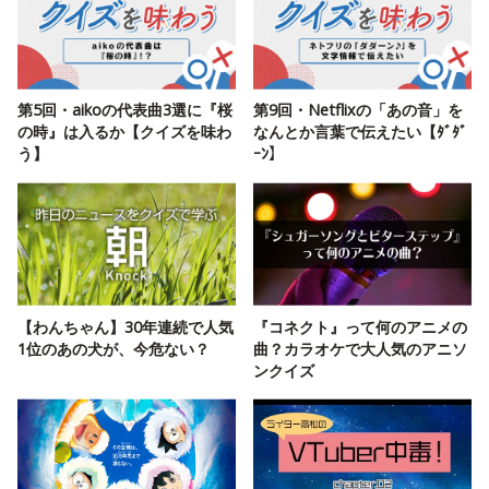
第5回・aikoの代表曲3選に『桜
第9回・Netflixの「あの音」を
の時』は入るか【クイズを味わ
なんとか言葉で伝えたい【ﾀﾞﾀﾞ
う】
ｰﾝ】
【わんちゃん】30年連続で人気
『コネクト』って何のアニメの
1位のあの犬が、今危ない？
曲？カラオケで大人気のアニソ
ンクイズ