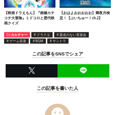
【映画ドラえもん】『南極カチ
【おはよおおおおお】輝夜月検
コチ大冒険』ミドコロと歴代映
定！【ぶいちゅー！ch.2】
画クイズ
カルチャー
#
ドラクエ
#
題名のない音楽会
#
ゲーム音楽
#
BGM
#
サントラ
この記事をSNSでシェア
この記事を書いた人