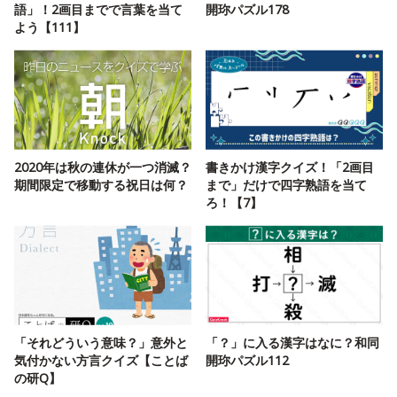
語」！2画目までで言葉を当て
開珎パズル178
よう【111】
2020年は秋の連休が一つ消滅？
書きかけ漢字クイズ！「2画目
期間限定で移動する祝日は何？
まで」だけで四字熟語を当て
ろ！【7】
「それどういう意味？」意外と
「？」に入る漢字はなに？和同
気付かない方言クイズ【ことば
開珎パズル112
の研Q】