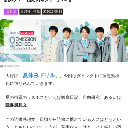
ことば
河村・拓哉
2017.08.13
PR
株式会社JERA
夏休みドリル
大好評「
」、今回はダイレクトに宿題効率
化に切り込んでいきます。
夏の宿題のラスボスといえば観察日記、自由研究、あるいは
読書感想文
。
この読書感想文、日頃から読書に慣れている人にはどうとい
うこともないのでしょうが、苦手な人にはとことん厳しい宿