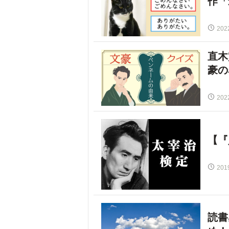
作「
202
直木
豪の
202
【『
201
読書