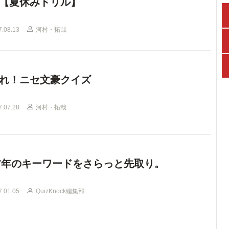
【夏休みドリル】
7.08.13
河村・拓哉
れ！ニセ文豪クイズ
7.07.28
河村・拓哉
17年のキーワードをさらっと先取り。
7.01.05
QuizKnock編集部