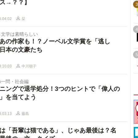
ス→？？】
3
5.04.02
栞
4
ら文学は素晴らしい
あの作家も！？ノーベル文学賞を「逃し
日本の文豪たち
5
3.10.03
中川朝子
の一問・社会編
ニングで退学処分！3つのヒントで「偉人の
」を当てよう
3.03.13
藤島
は「吾輩は猫である」、じゃあ最後は？名