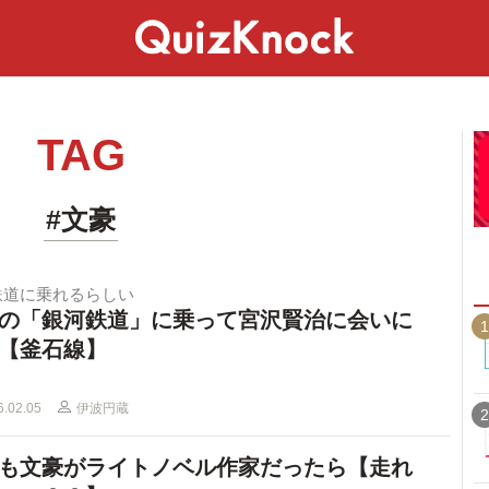
スペシャル
ライフ
ことば
カルチャー
TAG
#文豪
鉄道に乗れるらしい
の「銀河鉄道」に乗って宮沢賢治に会いに
1
【釜石線】
6.02.05
伊波円蔵
2
も文豪がライトノベル作家だったら【走れ