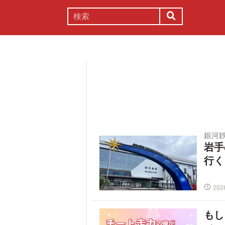
謎解き
コラム
常識
理系
銀河
岩手
行く
202
もし