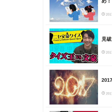
め！
201
見破
201
20
201