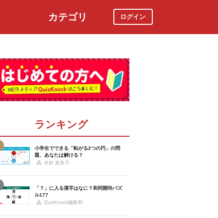
カテゴリ
ログイン
社会
スポーツ
時事ニュース
特集
ランキング
小学生でできる「転がる2つの円」の問
題、あなたは解ける？
木村 真実子
「？」に入る漢字はなに？和同開珎パズ
ル177
QuizKnock編集部