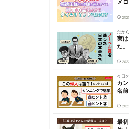
メロ
202
だか
実は
た」
202
今日
カン
名前
202
最初