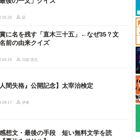
最後の一文」クイズ
2.05.26
栞
賞に名を残す「直木三十五」←なぜ35？文
名前の由来クイズ
2.04.19
川副 啓太
人間失格』公開記念】太宰治検定
9.09.17
伊東
感想文・最後の手段 短い無料文学を読