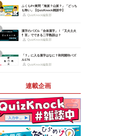
ふくらP×東問「海派？山派？」「どっち
も怖い」【QuizKnock雑談中】
QuizKnock編集部
漢字のパズル「合体漢字」！「又火土火
忄言」でできる二字熟語は？
QuizKnock編集部
「？」に入る漢字はなに？和同開珎パズ
ル176
QuizKnock編集部
連載企画