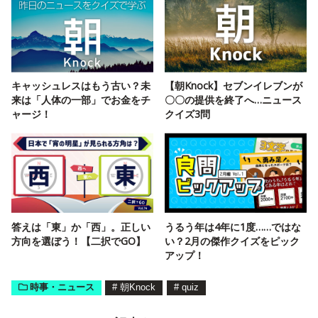
キャッシュレスはもう古い？未
【朝Knock】セブンイレブンが
来は「人体の一部」でお金をチ
〇〇の提供を終了へ…ニュース
ャージ！
クイズ3問
答えは「東」か「西」。正しい
うるう年は4年に1度……ではな
方向を選ぼう！【二択でGO】
い？2月の傑作クイズをピック
アップ！
時事・ニュース
#
朝Knock
#
quiz