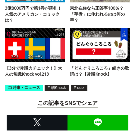
3億8000万円で第1巻が落札！
東北在住なら正答率100％？
人気のアメリカン・コミック
「芋煮」に使われるのは何の
は？
芋？
【3分で常識力チェック！】大
「どんぐりころころ」続きの歌
人の常識Knock vol.213
詞は？【常識Knock】
時事・ニュース
#
朝Knock
#
quiz
この記事をSNSでシェア