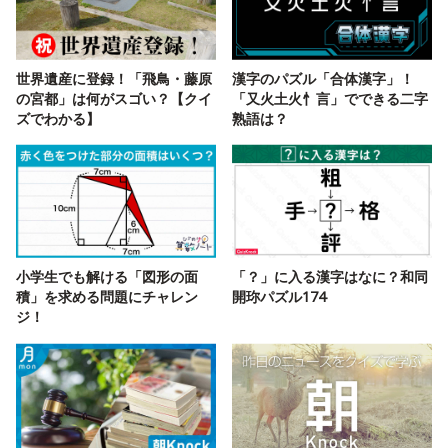
世界遺産に登録！「飛鳥・藤原
漢字のパズル「合体漢字」！
の宮都」は何がスゴい？【クイ
「又火土火忄言」でできる二字
ズでわかる】
熟語は？
小学生でも解ける「図形の面
「？」に入る漢字はなに？和同
積」を求める問題にチャレン
開珎パズル174
ジ！