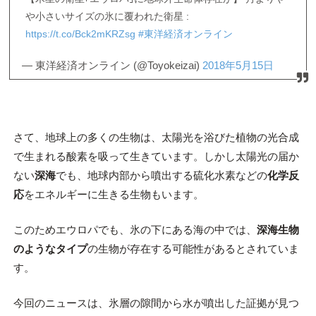
や小さいサイズの氷に覆われた衛星 :
https://t.co/Bck2mKRZsg
#東洋経済オンライン
— 東洋経済オンライン (@Toyokeizai)
2018年5月15日
さて、地球上の多くの生物は、太陽光を浴びた植物の光合成
で生まれる酸素を吸って生きています。しかし太陽光の届か
ない
深海
でも、地球内部から噴出する硫化水素などの
化学反
応
をエネルギーに生きる生物もいます。
このためエウロパでも、氷の下にある海の中では、
深海生物
のようなタイプ
の生物が存在する可能性があるとされていま
す。
今回のニュースは、氷層の隙間から水が噴出した証拠が見つ