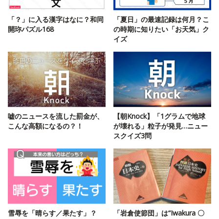
「？」に入る漢字はなに？和同
「夏日」の最速記録は何月？こ
開珎パズル168
の時期に知りたい「お天気」ク
イズ
嘘のニュースを流した罰金が、
【朝Knock】「1グラムで地球
こんな高額になるの？！
が壊れる」粒子が発見…ニュー
スクイズ3問
雪辱を「晴らす／果たす」？
「岩倉使節団」は“Iwakura 〇