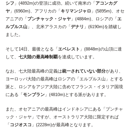
シフ
」(4892m)の登頂に成功。続いて南米の「
アコンカグ
ヤ
」(6960m)、アフリカの「
キリマンジャロ
」(5895m)、オセ
アニアの「
プンチャック・ジャヤ
」(4884m)、ロシアの「
エ
ルブルス山
」、北米アラスカの「
デナリ
」(6190m)を踏破し
ました。
そして14日、最後となる「
エベレスト
」(8848m)の山頂に達
して、
七大陸の最高峰制覇
を達成しています。
なお、七大陸最高峰の定義は
統一されていない部分
があり、
ヨーロッパ大陸の最高峰はロシアの「エルブルス山」とする
派と、ロシアをアジア大陸に含めてフランス・イタリア国境
にある「
モンブラン
」(4810m)とする派があります。
また、オセアニアの最高峰はインドネシアにある「プンチャ
ック・ジャヤ」ですが、オーストラリア大陸に限定すれば
「
コジオスコ
」(2228m)が最高峰となります。