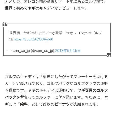
アメリカ、オレゴン州の高級リゾート地にあるゴルフ場で、
世界で初めて
ヤギのキャディ
がデビューします。
世界初、ヤギのキャディーが登場 米オレゴン州のゴルフ
場
https://t.co/CACO8Ayb9l
— cnn_co_jp (@cnn_co_jp)
2018年5月15日
ゴルフのキャディは「規則にしたがってプレーヤーを助ける
人」と定義されており、ゴルフバッグやゴルフクラブの運搬
も職務です。ヤギのキャディは運搬役で、
ヤギ専用のゴルフ
バッグ
を背負ってゴルファーに付き添います。ちなみに、ヤ
ギには「
給料
」として好物の
ピーナツ
が支給されます。