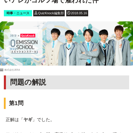
いアレがゴルフ場で雇われた件
時事・ニュース
QuizKnock編集部
2018.05.16
PR
株式会社JERA
問題の解説
第1問
正解は「
ヤギ
」でした。