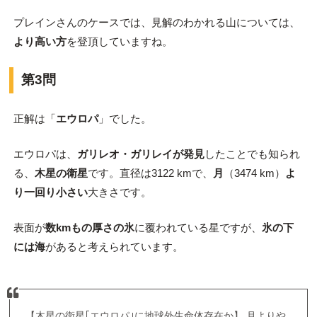
プレインさんのケースでは、見解のわかれる山については、
より高い方
を登頂していますね。
第3問
正解は「
エウロパ
」でした。
エウロパは、
ガリレオ・ガリレイが発見
したことでも知られ
る、
木星の衛星
です。直径は3122 kmで、
月
（3474 km）
よ
り一回り小さい
大きさです。
表面が
数kmもの厚さの氷
に覆われている星ですが、
氷の下
には海
があると考えられています。
【木星の衛星｢エウロパ｣に地球外生命体存在か】 月よりや