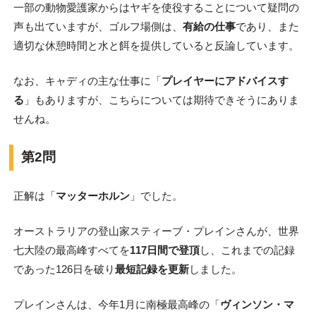
一部の動物愛護家からはヤギを使役することについて疑問の
声も出ていますが、ゴルフ場側は、
有給の仕事
であり、また
適切な休憩時間と水と餌を提供していると反論しています。
なお、キャディの主な仕事に「
プレイヤーにアドバイスす
る
」もありますが、こちらについては期待できそうにありま
せんね。
第2問
正解は「
マッターホルン
」でした。
オーストラリアの登山家スティーブ・プレインさんが、世界
七大陸の最高峰すべてを
117日間で登頂
し、これまでの記録
であった126日を破り
最短記録を更新
しました。
プレインさんは、今年1月に南極最高峰の「
ヴィンソン・マ