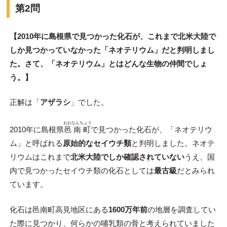
第2問
【2010年に島根県で見つかった化石が、これまで北米大陸で
しか見つかっていなかった「ネオテリウム」だと判明しまし
た。さて、「ネオテリウム」とはどんな生物の仲間でしょ
う。】
正解は「
アザラシ
」でした。
おおなんちょう
2010年に島根県
邑南町
で見つかった化石が、「ネオテリウ
ム」と呼ばれる
原始的なセイウチ類
と判明しました。ネオテ
リウムはこれまで
北米大陸でしか確認されていない
うえ、国
内で見つかったセイウチ類の化石としては
最古級
だとみられ
ています。
化石は邑南町高見地区にある
1600万年前
の地層を調査してい
た際に見つかり、何らかの哺乳類の骨と考えられていました