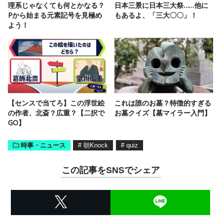
理系じゃなくても何とかなる？
日本三景に日本三大祭……他に
Pから始まる元素記号を見極め
もあるよ、「三大〇〇」！
よう！
【センスで当てろ】この浮世絵
これは誰のお墓？特徴的すぎる
の作者、北斎？広重？【二択で
お墓クイズ【墓マイラー入門】
GO】
時事・ニュース
#
朝Knock
#
quiz
この記事をSNSでシェア