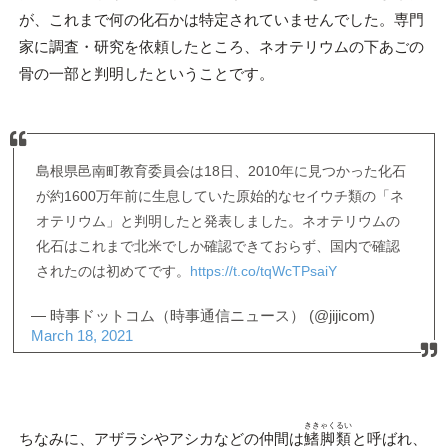
が、これまで何の化石かは特定されていませんでした。専門
家に調査・研究を依頼したところ、ネオテリウムの下あごの
骨の一部と判明したということです。
島根県邑南町教育委員会は18日、2010年に見つかった化石
が約1600万年前に生息していた原始的なセイウチ類の「ネ
オテリウム」と判明したと発表しました。ネオテリウムの
化石はこれまで北米でしか確認できておらず、国内で確認
されたのは初めてです。
https://t.co/tqWcTPsaiY
— 時事ドットコム（時事通信ニュース） (@jijicom)
March 18, 2021
ききゃくるい
ちなみに、アザラシやアシカなどの仲間は
鰭脚類
と呼ばれ、