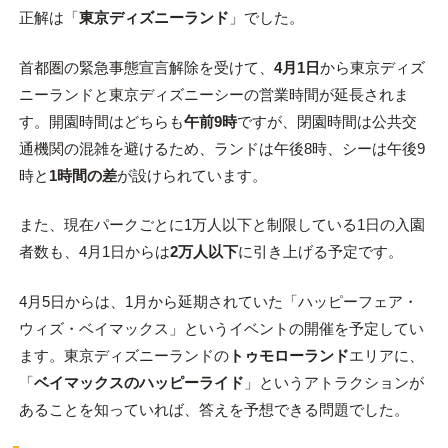
正解は「
東京ディズニーランド
」でした。
首都圏の緊急事態宣言解除を受けて、
4月1日
から東京ディズ
ニーランドと東京ディズニーシーの営業時間が延長されま
す。開園時間はどちらも
午前9時
ですが、閉園時間は公共交
通機関の混雑を避けるため、ランドは午後8時、シーは午後9
時と
1時間の差
が設けられています。
また、現在パークごとに1万人以下と制限している1日の入園
者数も、4月1日からは
2万人以下
に引き上げる予定です。
4月5日からは、1月から延期されていた「ハッピーフェア・
ウィズ・ベイマックス」というイベントの開催を予定してい
ます。東京ディズニーランドの
トゥモローランド
エリアに、
「
ベイマックスのハッピーライド
」というアトラクションが
あることを知っていれば、答えを予想できる問題でした。