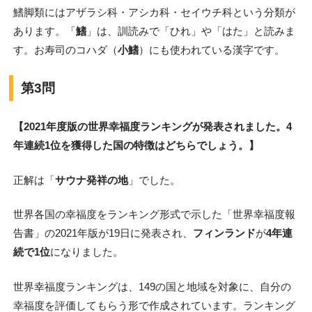
鰭脚類にはアザラシ科・アシカ科・セイウチ科という分類が
あります。「
鰭
」は、訓読みで「ひれ」や「はた」と読みま
す。お寿司のコハダ（
小鰭
）にも使われている漢字です。
第3問
【2021年度版の世界幸福度ランキングが発表されました。4
年連続1位を獲得した国の特徴はどちらでしょう。】
正解は「
サウナ発祥の地
」でした。
世界各国の幸福度をランキング形式で示した「世界幸福度報
告書」の2021年版が19日に発表され、
フィンランド
が
4年連
続で1位
になりました。
世界幸福度ランキングは、149の国と地域を対象に、自分の
幸福度を評価してもらう形で作成されています。ランキング