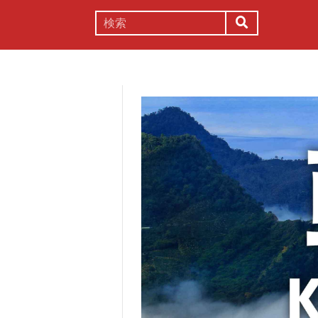
謎解き
コラム
常識
理系