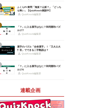
ふくらP×東問「海派？山派？」「どっち
も怖い」【QuizKnock雑談中】
QuizKnock編集部
「？」に入る漢字はなに？和同開珎パズ
ル177
QuizKnock編集部
漢字のパズル「合体漢字」！「又火土火
忄言」でできる二字熟語は？
QuizKnock編集部
「？」に入る漢字はなに？和同開珎パズ
ル176
QuizKnock編集部
連載企画