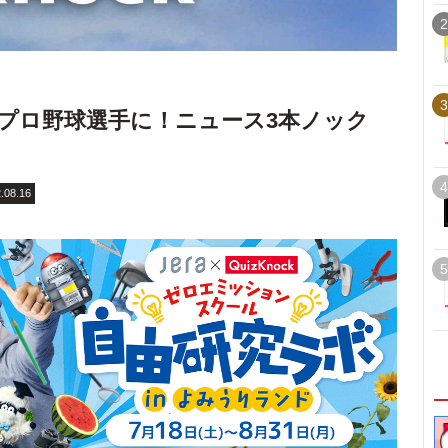
2
3
がプロ野球選手に！ニュース3本ノック
4
.08.16
5