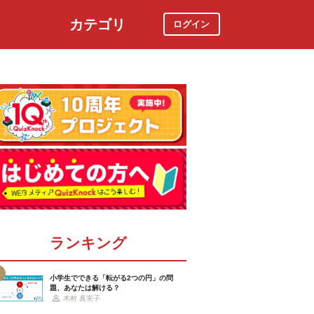
カテゴリ
ログイン
社会
スポーツ
時事ニュース
特集
ランキング
小学生でできる「転がる2つの円」の問
題、あなたは解ける？
木村 真実子