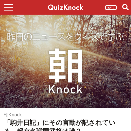
ログイン
朝Knock
「駒井日記」にその言動が記されてい