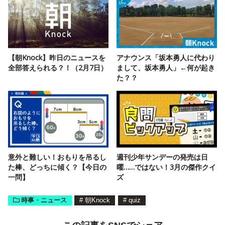
【朝Knock】昨日のニュースを
アナウンス「坂本勇人に代わり
全部答えられる？！（2月7日）
まして、坂本勇人」←何が起き
た？？
意外と難しい！おもりを吊るし
週刊少年サンデーの発売は日
た棒、どっちに傾く？【今日の
曜……ではない！3月の傑作クイ
一問】
ズ
時事・ニュース
#
朝Knock
#
quiz