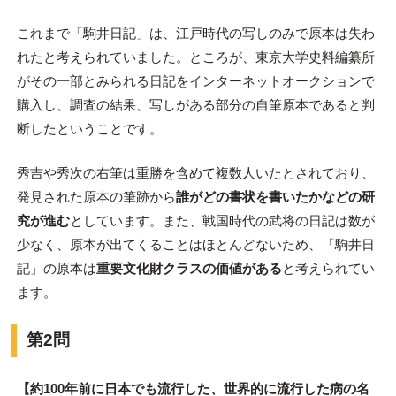
これまで「駒井日記」は、江戸時代の写しのみで原本は失わ
れたと考えられていました。ところが、東京大学史料編纂所
がその一部とみられる日記をインターネットオークションで
購入し、調査の結果、写しがある部分の自筆原本であると判
断したということです。
秀吉や秀次の右筆は重勝を含めて複数人いたとされており、
発見された原本の筆跡から
誰がどの書状を書いたかなどの研
究が進む
としています。また、戦国時代の武将の日記は数が
少なく、原本が出てくることはほとんどないため、「駒井日
記」の原本は
重要文化財クラスの価値がある
と考えられてい
ます。
第2問
【約100年前に日本でも流行した、
世界的に流行した
病の名