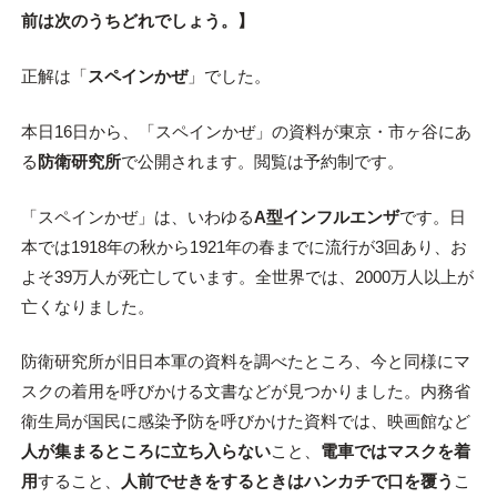
前は次のうちどれでしょう。】
正解は「
スペインかぜ
」でした。
本日16日から、「スペインかぜ」の資料が東京・市ヶ谷にあ
る
防衛研究所
で公開されます。閲覧は予約制です。
「スペインかぜ」は、いわゆる
A型インフルエンザ
です。日
本では1918年の秋から1921年の春までに流行が3回あり、お
よそ39万人が死亡しています。全世界では、2000万人以上が
亡くなりました。
防衛研究所が旧日本軍の資料を調べたところ、今と同様にマ
スクの着用を呼びかける文書などが見つかりました。内務省
衛生局が国民に感染予防を呼びかけた資料では、映画館など
人が集まるところに立ち入らない
こと、
電車ではマスクを着
用
すること、
人前でせきをするときはハンカチで口を覆う
こ