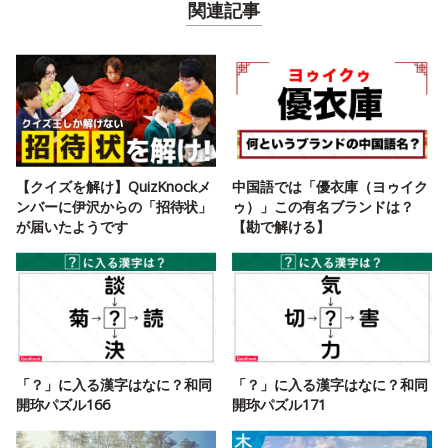
関連記事
【クイズを解け】QuizKnockメ
中国語では「優衣庫（ヨゥイク
ンバーに伊沢からの「招待状」
ゥ）」この有名ブランドは？
が届いたようです
【勘で解ける】
「？」に入る漢字はなに？和同
「？」に入る漢字はなに？和同
開珎パズル166
開珎パズル171