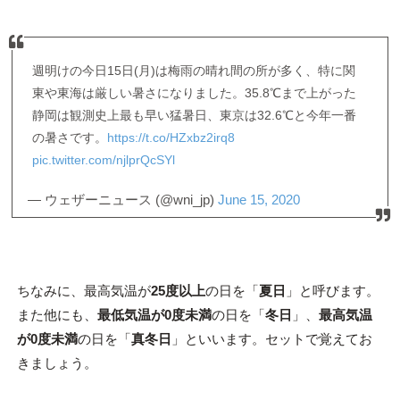
週明けの今日15日(月)は梅雨の晴れ間の所が多く、特に関
東や東海は厳しい暑さになりました。35.8℃まで上がった
静岡は観測史上最も早い猛暑日、東京は32.6℃と今年一番
の暑さです。
https://t.co/HZxbz2irq8
pic.twitter.com/njlprQcSYl
— ウェザーニュース (@wni_jp)
June 15, 2020
ちなみに、最高気温が
25度以上
の日を「
夏日
」と呼びます。
また他にも、
最低気温が0度未満
の日を「
冬日
」、
最高気温
が0度未満
の日を「
真冬日
」といいます。セットで覚えてお
きましょう。