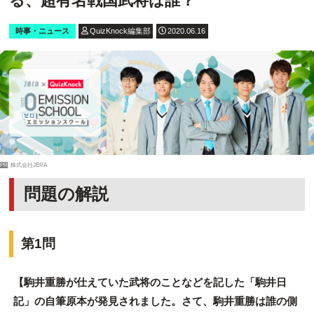
る、超有名戦国武将は誰？
時事・ニュース
QuizKnock編集部
2020.06.16
PR
株式会社JERA
問題の解説
第1問
【駒井重勝が仕えていた武将のことなどを記した「駒井日
記」の自筆原本が発見されました。さて、駒井重勝は誰の側