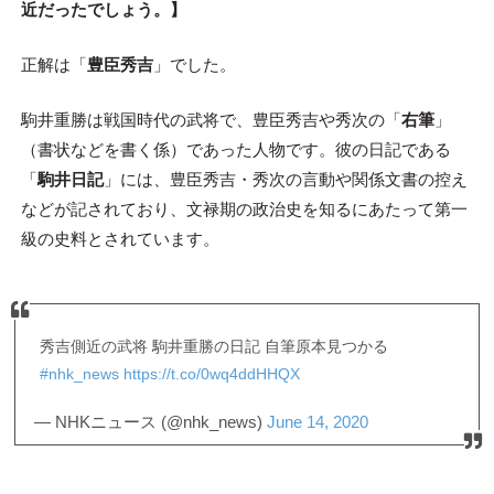
近だったでしょう。】
正解は「
豊臣秀吉
」でした。
駒井重勝は戦国時代の武将で、豊臣秀吉や秀次の「
右筆
」
（書状などを書く係）であった人物です。彼の日記である
「
駒井日記
」には、豊臣秀吉・秀次の言動や関係文書の控え
などが記されており、文禄期の政治史を知るにあたって第一
級の史料とされています。
秀吉側近の武将 駒井重勝の日記 自筆原本見つかる
#nhk_news
https://t.co/0wq4ddHHQX
— NHKニュース (@nhk_news)
June 14, 2020