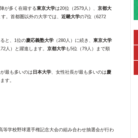
ター陣が多く在籍する
東京大学
は20位（2579人）、
京都大
います。首都圏以外の大学では、
近畿大学
の7位（6272
ると、1位の
慶応義塾大学
（280人）に続き、
東京大学
172人）と躍進します。
京都大学
も5位（79人）まで順
長が最も多いのは
日本大学
、女性社長が最も多いのは
慶
います。
高等学校野球選手権記念大会の組み合わせ抽選会が行わ