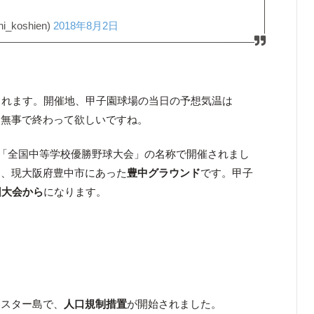
koshien)
2018年8月2日
されます。開催地、甲子園球場の当日の予想気温は
り無事で終わって欲しいですね。
「全国中等学校優勝野球大会」の名称で開催されまし
く、現大阪府豊中市にあった
豊中グラウンド
です。甲子
回大会から
になります。
。
ースター島で、
人口規制措置
が開始されました。