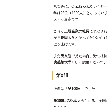
ちなみに、QuizKnockのライ
学
は29位（1820人）となって
人）が最高です。
これが
上場企業の社長
に限定され
が
早稲田大学
と並んで2位タイ（
位を上げます。
また
男女別
で見た場合、男性社
應義塾大学
という結果となって
第2問
正解は「
第100回
」でした。
第100回の記念大会
となる、全国
れました。