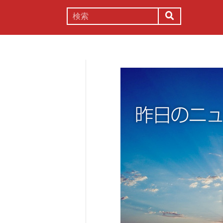
謎解き
コラム
常識
理系