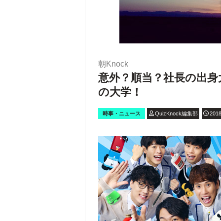
朝Knock
意外？順当？社長の出身
の大学！
時事・ニュース
QuizKnock編集部
2018