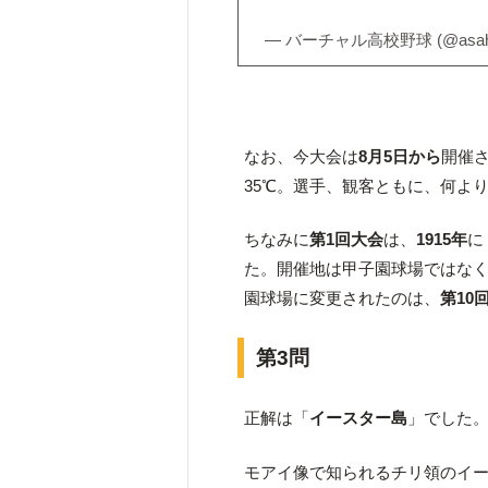
— バーチャル高校野球 (@asahi_
なお、今大会は
8月5日から
開催
35℃。選手、観客ともに、何よ
ちなみに
第1回大会
は、
1915年
に
た。開催地は甲子園球場ではな
園球場に変更されたのは、
第10
第3問
正解は「
イースター島
」でした
モアイ像で知られるチリ領のイ