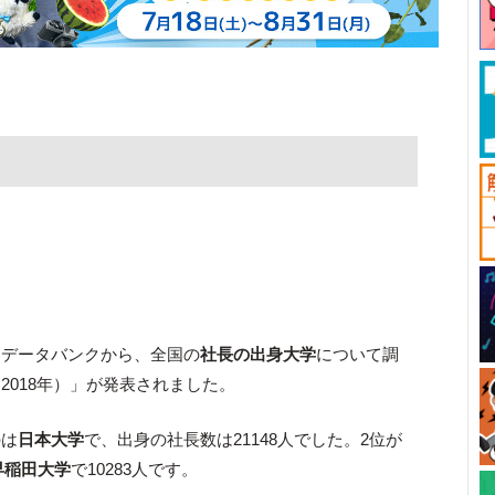
国データバンクから、全国の
社長の出身大学
について調
2018年）」が発表されました。
のは
日本大学
で、出身の社長数は21148人でした。2位が
早稲田大学
で10283人です。