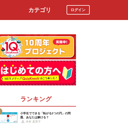
カテゴリ
ログイン
社会
スポーツ
時事ニュース
特集
ランキング
小学生でできる「転がる2つの円」の問
題、あなたは解ける？
木村 真実子