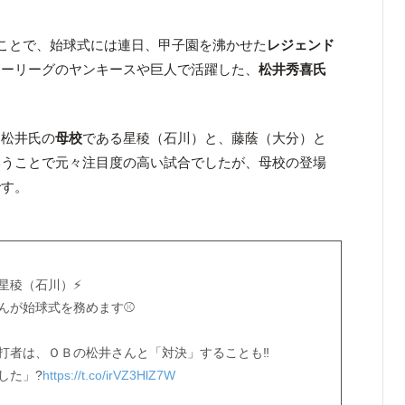
うことで、始球式には連日、甲子園を沸かせた
レジェンド
ャーリーグのヤンキースや巨人で活躍した、
松井秀喜氏
、松井氏の
母校
である星稜（石川）と、藤蔭（大分）と
いうことで元々注目度の高い試合でしたが、母校の登場
です。
星稜（石川）⚡
んが始球式を務めます⚾
打者は、ＯＢの松井さんと「対決」することも‼
した」?
https://t.co/irVZ3HlZ7W