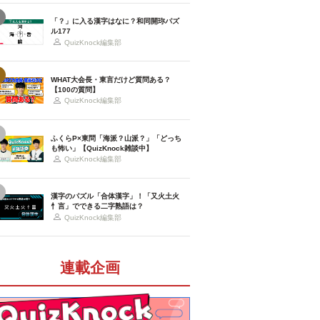
「？」に入る漢字はなに？和同開珎パズ
ル177
QuizKnock編集部
WHAT大会長・東言だけど質問ある？
【100の質問】
QuizKnock編集部
ふくらP×東問「海派？山派？」「どっち
も怖い」【QuizKnock雑談中】
QuizKnock編集部
漢字のパズル「合体漢字」！「又火土火
忄言」でできる二字熟語は？
QuizKnock編集部
連載企画