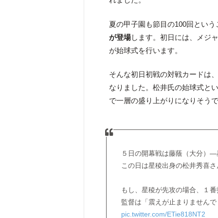
夏の甲子園も節目の100回とい
が登場
します。初日には、メジ
が始球式を行います。
そんな初日初戦の対戦カードは
なりました。松井氏の始球式と
で一層の盛り上がりになりそう
５日の開幕戦は藤蔭（大分）―
この日は星稜出身の松井秀喜さ
もし、星稜が先攻の場合、１番
監督は「震えが止まりませんで
pic.twitter.com/ETie818NT2