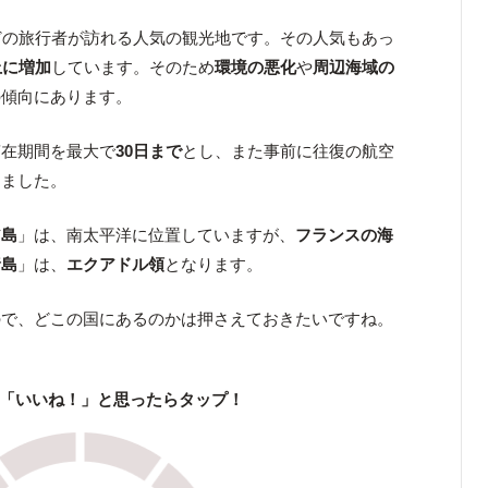
どの旅行者が訪れる人気の観光地です。その人気もあっ
上に増加
しています。そのため
環境の悪化
や
周辺海域の
の傾向にあります。
滞在期間を最大で
30日まで
とし、また事前に往復の航空
しました。
ア島
」は、南太平洋に位置していますが、
フランスの海
諸島
」は、
エクアドル領
となります。
ので、どこの国にあるのかは押さえておきたいですね。
「いいね！」と思ったらタップ！