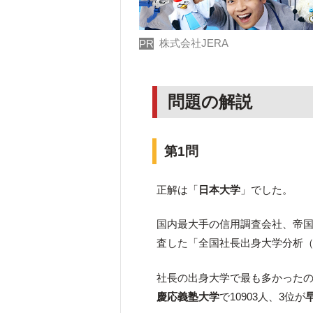
株式会社JERA
PR
問題の解説
第1問
正解は「
日本大学
」でした。
国内最大手の信用調査会社、帝
査した「全国社長出身大学分析（
社長の出身大学で最も多かった
慶応義塾大学
で10903人、3位が