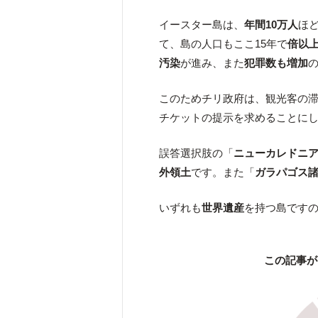
イースター島は、
年間10万人
ほ
て、島の人口もここ15年で
倍以
汚染
が進み、また
犯罪数も増加
このためチリ政府は、観光客の
チケットの提示を求めることに
誤答選択肢の「
ニューカレドニ
外領土
です。また「
ガラパゴス
いずれも
世界遺産
を持つ島です
この記事が