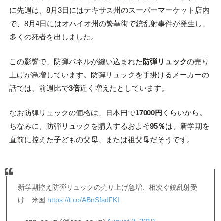
に先週は、8月3日にはテキサス州のスーパーマーケット店内
で、8月4日にはオハイオ州の繁華街で銃乱射事件が発生し、
多くの死者を出しました。
この影響で、防弾パネルが縫い込まれた
防弾リュック
の売り
上げが急増しています。防弾リュックを手掛けるメーカーの
話では、前週比で
3倍
近く増えたとしています。
なお防弾リュックの価格は、日本円で
17000円
くらいから。
ちなみに、防弾リュックを購入するおよそ
95％
は、新学期を
直前に控えた子どもの父母、または祖父母だそうです。
新学期控え防弾リュックの売り上げ急増、相次ぐ銃乱射受
け 米国
https://t.co/ABnSfsdFKI