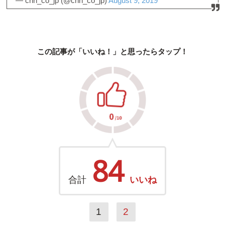
— cnn_co_jp (@cnn_co_jp)
August 9, 2019
この記事が「いいね！」と思ったらタップ！
84
合計
いいね
1
2