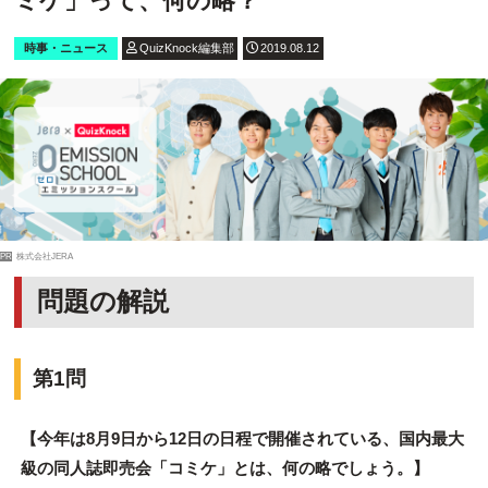
ミケ」って、何の略？
時事・ニュース
QuizKnock編集部
2019.08.12
PR
株式会社JERA
問題の解説
第1問
【今年は8月9日から12日の日程で開催されている、国内最大
級の同人誌即売会「コミケ」とは、何の略でしょう。
】