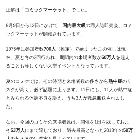
正解は「
コミックマーケット
」でした。
8月9日から12日にかけて、
国内最大級
の同人誌即売会、コミ
ックマーケットが開催されています。
1975年に参加者数
700人
（推定）で始まったこの催しは現
在、夏と冬の2回行われ、期間内の来場者数が
50万人
を超え
ることも珍しくない大型イベントとなっています。
夏のコミケでは、その時期と来場者数の多さから
熱中症
のリ
スクが高く、必ず話題に上ります。11日にも、11人が熱中症
とみられる体調不良を訴え、うち3人が救急搬送されまし
た。
なお、今回のコミケの来場者数は、開催を1日を残しておよ
そ
53万人
にまで達しており、過去最高となった2013年の
59万
人
を超えるのは確実と見られています。