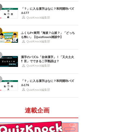
「？」に入る漢字はなに？和同開珎パズ
ル177
QuizKnock編集部
ふくらP×東問「海派？山派？」「どっち
も怖い」【QuizKnock雑談中】
QuizKnock編集部
漢字のパズル「合体漢字」！「又火土火
忄言」でできる二字熟語は？
QuizKnock編集部
「？」に入る漢字はなに？和同開珎パズ
ル176
QuizKnock編集部
連載企画