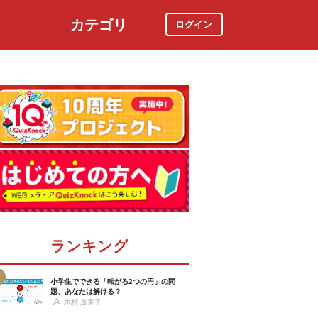
カテゴリ
ログイン
社会
スポーツ
時事ニュース
特集
ランキング
小学生でできる「転がる2つの円」の問
題、あなたは解ける？
木村 真実子