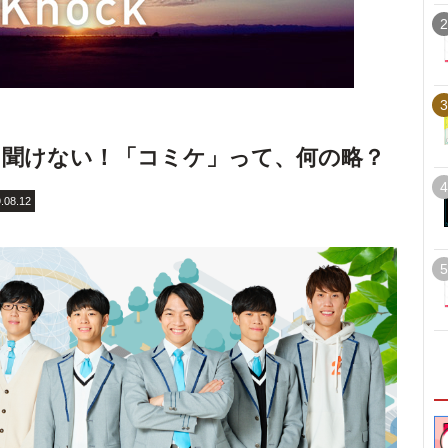
2
3
ら聞けない！「コミケ」って、何の略？
4
.08.12
5