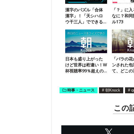
漢字のパズル「合体
「？」に入
漢字」！「天シハロ
なに？和同
ウ干三人」でできる
ル173
二字熟語は？
日本も盛り上がった
「バラの花
けど世界は桁違い！W
ンされた包
杯視聴率99％超えの
て、どこの
国は？
っけ？
時事・ニュース
#
朝Knock
#
q
この