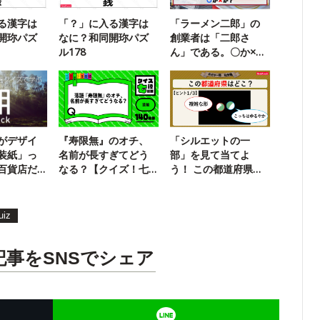
る漢字は
「？」に入る漢字は
「ラーメン二郎」の
開珎パズ
なに？和同開珎パズ
創業者は「二郎さ
ル178
ん」である。〇か×
か？
がデザイ
『寿限無』のオチ、
「シルエットの一
装紙」っ
名前が長すぎてどう
部」を見て当てよ
百貨店だ
なる？【クイズ！七
う！ この都道府県、
種競技】
ど〜こだ？
uiz
記事をSNSでシェア