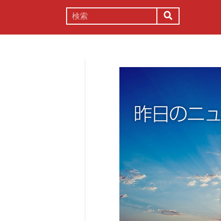
謎解き
コラム
常識
理系