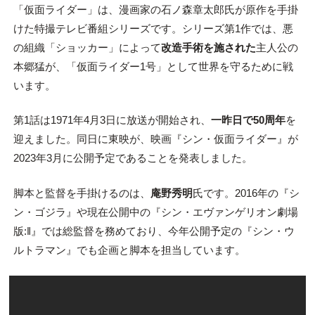
「仮面ライダー」は、漫画家の石ノ森章太郎氏が原作を手掛
けた特撮テレビ番組シリーズです。シリーズ第1作では、悪
の組織「ショッカー」によって
改造手術を施された
主人公の
本郷猛が、「仮面ライダー1号」として世界を守るために戦
います。
第1話は1971年4月3日に放送が開始され、
一昨日で50周年
を
迎えました。同日に東映が、映画『シン・仮面ライダー』が
2023年3月に公開予定であることを発表しました。
脚本と監督を手掛けるのは、
庵野秀明
氏です。2016年の『シ
ン・ゴジラ』や現在公開中の『シン・エヴァンゲリオン劇場
版:‖』では総監督を務めており、今年公開予定の『シン・ウ
ルトラマン』でも企画と脚本を担当しています。