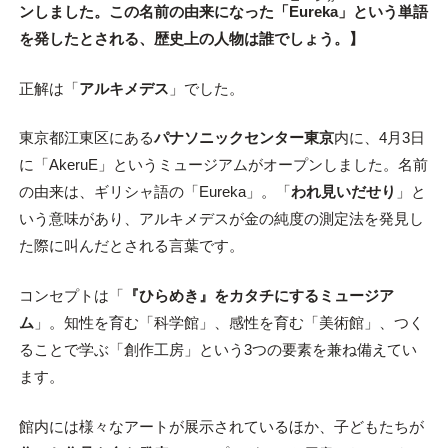
ンしました。この名前の由来になった「
Eureka
」という単語
を発したとされる、歴史上の人物は誰でしょう。】
正解は「
アルキメデス
」でした。
東京都江東区にある
パナソニックセンター東京
内に、4月3日
に「AkeruE」というミュージアムがオープンしました。名前
の由来は、ギリシャ語の「Eureka」。「
われ見いだせり
」と
いう意味があり、アルキメデスが金の純度の測定法を発見し
た際に叫んだとされる言葉です。
コンセプトは「
『ひらめき』をカタチにするミュージア
ム
」。知性を育む「科学館」、感性を育む「美術館」、つく
ることで学ぶ「創作工房」という3つの要素を兼ね備えてい
ます。
館内には様々なアートが展示されているほか、子どもたちが