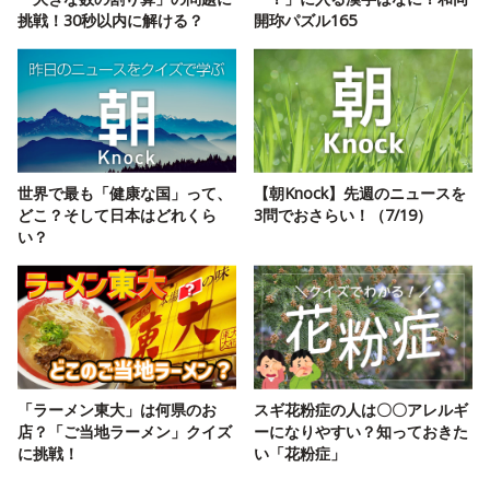
挑戦！30秒以内に解ける？
開珎パズル165
世界で最も「健康な国」って、
【朝Knock】先週のニュースを
どこ？そして日本はどれくら
3問でおさらい！（7/19）
い？
「ラーメン東大」は何県のお
スギ花粉症の人は〇〇アレルギ
店？「ご当地ラーメン」クイズ
ーになりやすい？知っておきた
に挑戦！
い「花粉症」