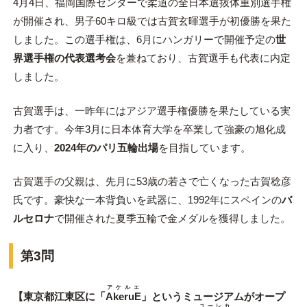
4月4日、福岡国際センターで柔道の全日本選抜体重別選手権
が開催され、男子60キロ級では古賀玄暉選手が初優勝を果た
しました。この選手権は、6月にハンガリーで開催予定の
世
界選手権の代表選考会
を兼ねており、古賀選手も代表に内定
しました。
古賀選手は、一昨年にはアジア選手権優勝を果たしている実
力者です。今年3月に日本体育大学を卒業して強豪の旭化成
に入り、
2024年のパリ五輪出場
を目指しています。
古賀選手の父親は、先月に53歳の若さで亡くなった古賀稔彦
氏です。豪快な一本背負いを武器に、1992年にスペインの
バ
ルセロナ
で開催された夏季五輪で金メダルを獲得しました。
第3問
アケルエ
【東京都江東区に「
AkeruE
」というミュージアムがオープ
ユーレカ