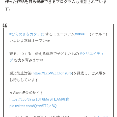
作った作品を自ら発表
できるプログラムも用意されていま
す。
#ひらめきをカタチに
するミュージアム
#AkeruE
(アケルエ)
いよいよ本日オープン📣
観る、つくる、伝える体験で子どもたちの
#クリエイティ
ブ
な力を育みます🎨
感染防止対策(
https://t.co/WZCfohs0r6
)を徹底し、ご来場を
お待ちしています
🔽AkeruE公式サイト
https://t.co/tl7wr18T6M
#STEAM教育
pic.twitter.com/QYwST2jeBQ