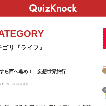
スペシャル
ライフ
ことば
カルチャー
ATEGORY
テゴリ『ライフ』
1
すら西へ進め！ 妄想世界旅行
6.11.19
鶴崎 修功
2