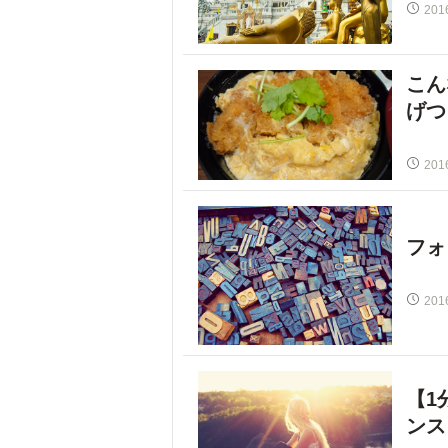
201
こん
げつ
201
フォ
201
【1
ンス