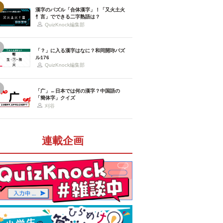
漢字のパズル「合体漢字」！「又火土火
忄言」でできる二字熟語は？
QuizKnock編集部
「？」に入る漢字はなに？和同開珎パズ
ル176
QuizKnock編集部
「广」←日本では何の漢字？中国語の
「簡体字」クイズ
刈谷
連載企画