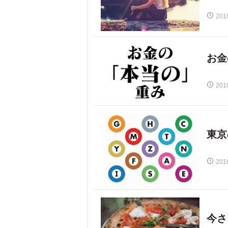
201
お金
201
東京
201
今さ