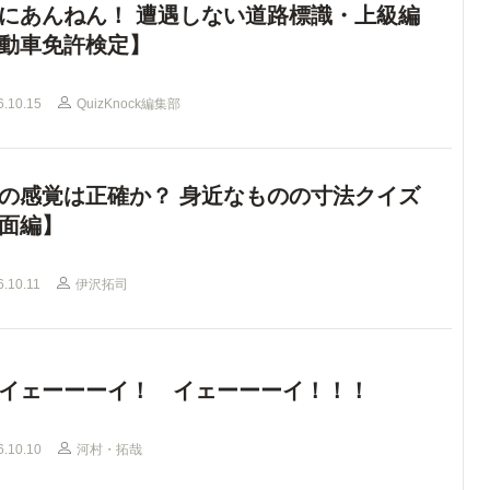
にあんねん！ 遭遇しない道路標識・上級編
動車免許検定】
6.10.15
QuizKnock編集部
の感覚は正確か？ 身近なものの寸法クイズ
面編】
6.10.11
伊沢拓司
イェーーーイ！ イェーーーイ！！！
6.10.10
河村・拓哉