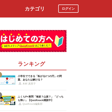
カテゴリ
ログイン
社会
スポーツ
時事ニュース
特集
ランキング
小学生でできる「転がる2つの円」の問
題、あなたは解ける？
木村 真実子
ふくらP×東問「海派？山派？」「どっち
も怖い」【QuizKnock雑談中】
QuizKnock編集部