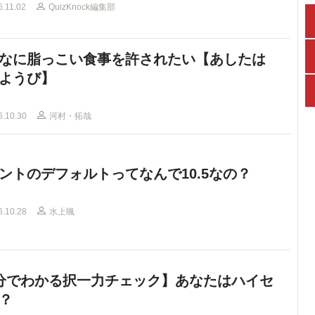
6.11.02
QuizKnock編集部
なに脂っこい食事を許されたい【あしたは
ようび】
6.10.30
河村・拓哉
ントのデフォルトってなんで10.5なの？
6.10.28
水上颯
分でわかる択一力チェック】あなたはハイセ
？