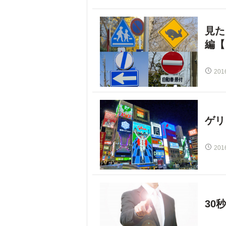
見た
編【
201
ゲリ
201
30