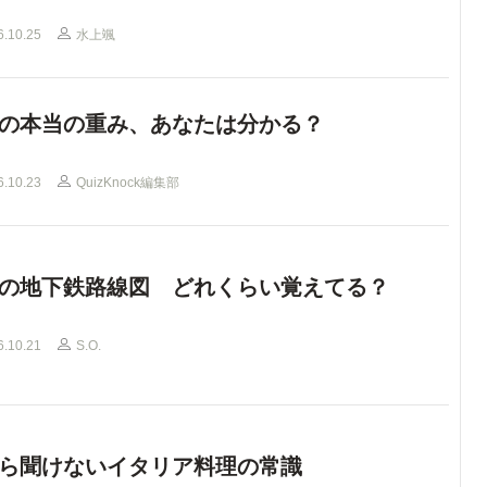
6.10.25
水上颯
の本当の重み、あなたは分かる？
6.10.23
QuizKnock編集部
の地下鉄路線図 どれくらい覚えてる？
6.10.21
S.O.
ら聞けないイタリア料理の常識