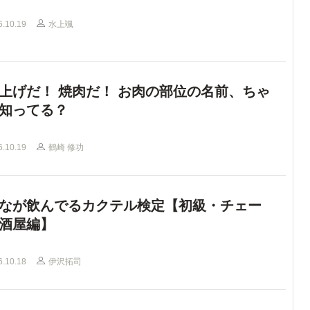
6.10.19
水上颯
上げだ！ 焼肉だ！ お肉の部位の名前、ちゃ
知ってる？
6.10.19
鶴崎 修功
なが飲んでるカクテル検定【初級・チェー
酒屋編】
6.10.18
伊沢拓司