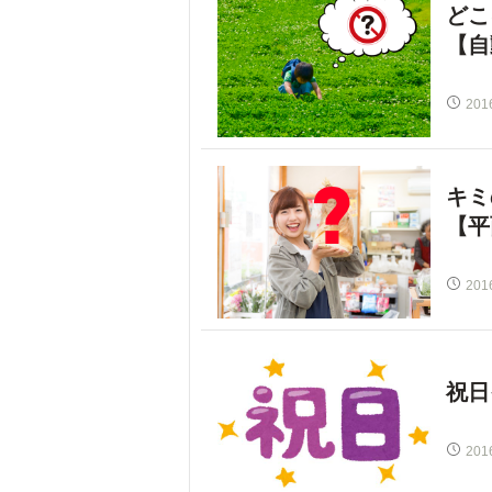
どこ
【自
201
キミ
【平
201
祝日
201