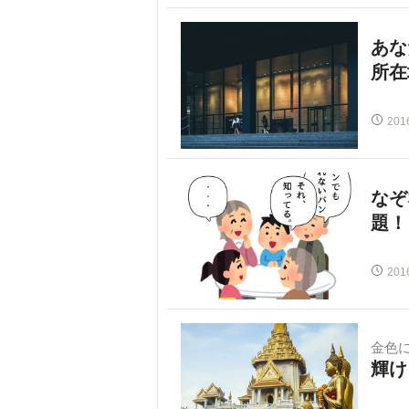
あな
所在
201
なぞ
題！
201
金色
輝け