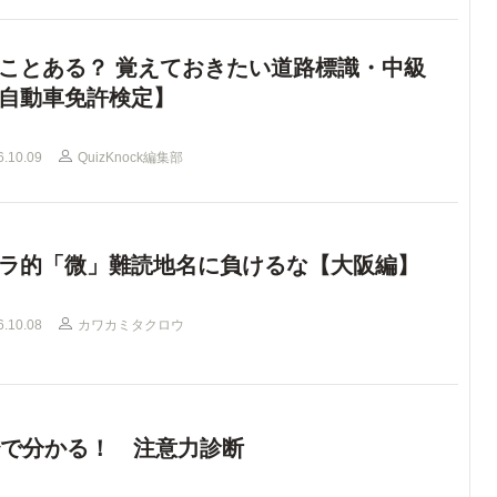
ことある？ 覚えておきたい道路標識・中級
自動車免許検定】
6.10.09
QuizKnock編集部
ラ的「微」難読地名に負けるな【大阪編】
6.10.08
カワカミタクロウ
秒で分かる！ 注意力診断