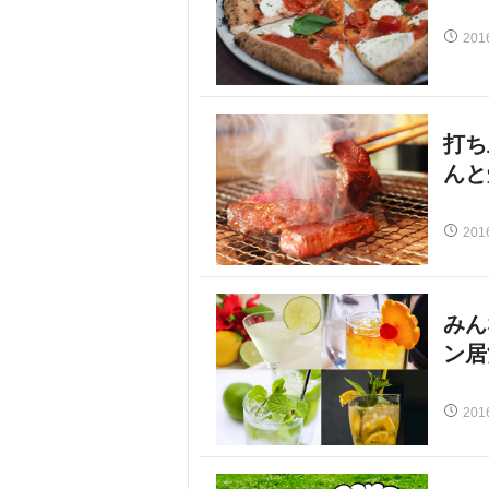
201
打ち
んと
201
みん
ン居
201