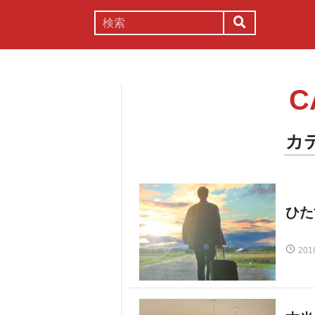
謎解き
コラム
常識
理系
C
カ
ひた
201