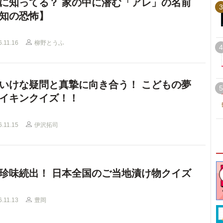
に知ってる？ 家の中に潜む「アレ」の名前
3
知の恐怖】
6.11.16
柳野とうふ
4
いけな疑問と真摯に向き合う！ こどもの夢
5
イキンクイズ！！
6.11.15
伊沢拓司
珍味続出！ 日本全国のご当地漬け物クイズ
6.11.13
豊岡