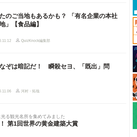
たのご当地もあるかも？ 「有名企業の本社
地」【食品編】
6.11.12
QuizKnock編集部
なぞは暗記だ！ 瞬殺セヨ、「既出」問
6.11.06
河村・拓哉
に光る観光名所を集めてみました
！ 第1回世界の黄金建築大賞