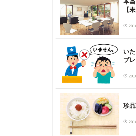
本当
【未
201
いた
ブレ
201
珍品
201