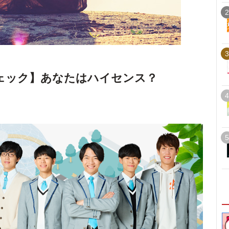
2
3
ェック】あなたはハイセンス？
4
5