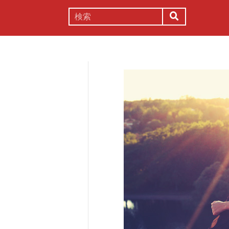
謎解き
コラム
常識
理系