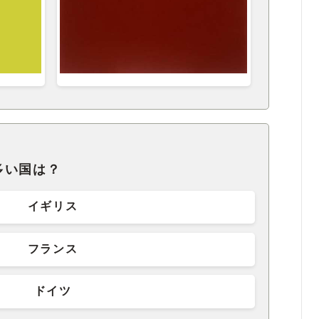
多い国は？
イギリス
フランス
ドイツ