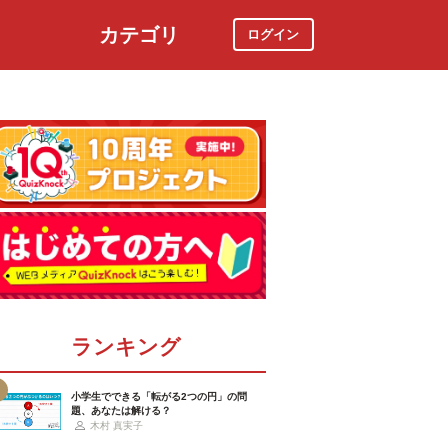
カテゴリ
ログイン
社会
スポーツ
時事ニュース
特集
ランキング
小学生でできる「転がる2つの円」の問
題、あなたは解ける？
木村 真実子