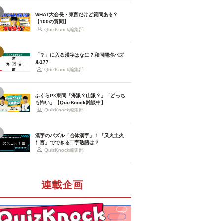
WHAT大会長・東言だけど質問ある？
【100の質問】
QuizKnock編集部
「？」に入る漢字はなに？和同開珎パズ
ル177
QuizKnock編集部
ふくらP×東問「海派？山派？」「どっち
も怖い」【QuizKnock雑談中】
QuizKnock編集部
漢字のパズル「合体漢字」！「又火土火
忄言」でできる二字熟語は？
QuizKnock編集部
連載企画