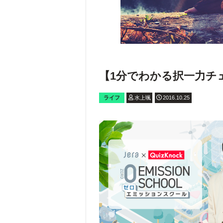
【1分でわかる択一力チ
ライフ
水上颯
2016.10.25