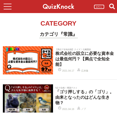
ログイン
CATEGORY
カテゴリ『常識』
【満点で全知全能】クイズ！七種競技
株式会社の設立に必要な資本金
は最低何円？【満点で全知全
能】
広井隆
2021.04.17
5点で合格！博識テスト
「ゴリ押しする」の「ゴリ」。
由来となったのはどんな生き
物？
ノブ
2021.04.16