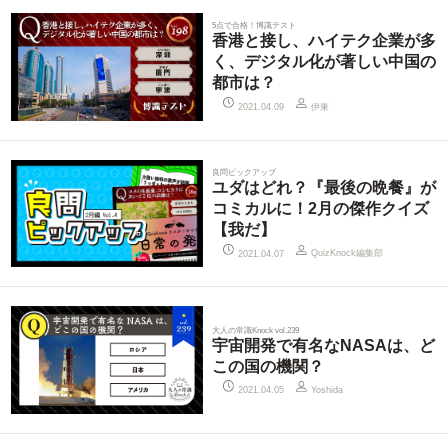
5点で合格！博識テスト
香港と接し、ハイテク企業が多
く、デジタル化が著しい中国の
都市は？
伊東
2021.04.09
良問ピックアップ
ユダはどれ？『最後の晩餐』が
コミカルに！2月の傑作クイズ
【我だ】
QuizKnock編集部
2021.04.07
大人の常識Knock vol.239
宇宙開発で有名なNASAは、ど
この国の機関？
2021.04.05
Yoshida