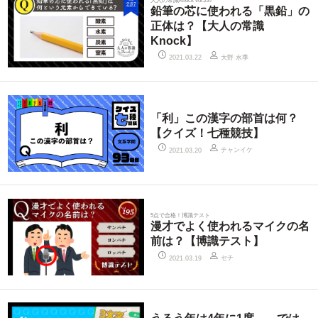
大人の常識Knock vol.237
鉛筆の芯に使われる「黒鉛」の
正体は？【大人の常識
Knock】
大野 水季
2021.03.22
「利」この漢字の部首は何？
【クイズ！七種競技】
チャンイケ
2021.03.20
5点で合格！博識テスト
漫才でよく使われるマイクの名
前は？【博識テスト】
セチ
2021.03.19