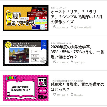
良問ピックアップ
オースト「リア」？「ラリ
ア」？シンプルで奥深い！3月
の傑作クイズ
QuizKnock編集部
2021.04.14
大人の常識Knock vol.240
2020年度の大学進学率。
35%・55%・75%のうち、一番
近い値はどれ？
イデマサト
2021.04.12
【満点で全知全能】クイズ！七種競技
砂糖水と食塩水。電気を通すの
はどっち？
2021.04.10
Hirotaka