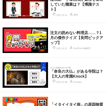
していた職業は？【博識テス
ト】
豊岡
2021.03.12
注文の読めない料理店……？1
月の傑作クイズ【良問ピックア
ップ】
QuizKnock編集部
2021.03.11
大人の常識Knock vol.235
「奈良の大仏」がある寺院は？
【大人の常識Knock】
2021.03.08
Hirotaka
「イタイイタイ病」の原因物質