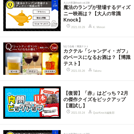
大人の常識Knock vol.238
魔法のランプが登場するディズ
ニー映画は？【大人の常識
Knock】
2021.03.29
K. Mimori
5点で合格！博識テスト
カクテル「シャンディ・ガフ」
のベースになるお酒は？【博識
テスト】
2021.03.26
Takeru
【復習】「赤」はどっち？2月
の傑作クイズをピックアップ
【運試し】
QuizKnock編集部
2021.03.24