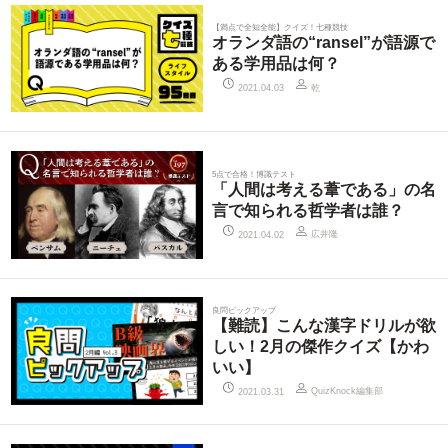
【満点で全知全能】クイズ！七種競技
オランダ語の“ransel”が語源で
ある学用品は何？
乾
2021.04.03
5点で合格！博識テスト
「人間は考える葦である」の名
言で知られる哲学者は誰？
広井隆
2021.04.02
良問ピックアップ
【難読】こんな漢字ドリルが欲
しい！2月の傑作クイズ【かわ
いい】
QuizKnock編集部
2021.03.31