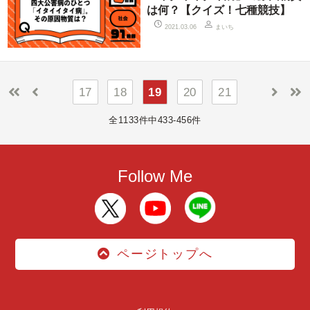
は何？【クイズ！七種競技】
まいち
2021.03.06
17
18
19
20
21
全1133件中433-456件
Follow Me
ページトップへ