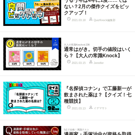
うるう年は4年に1度……では
ない？2月の傑作クイズをピッ
クアップ！
QuizKnock編集部
2021.03.18
大人の常識Knockvol.236
通常はがき。切手の値段はいく
ら？【大人の常識Knock】
2021.03.15
Jennifer
『名探偵コナン』で工藤新一が
飲まされた薬は？【クイズ！七
種競技】
イデマサト
2021.03.13
5点で合格！博識テスト
漫画家・手塚治虫が資格を取得