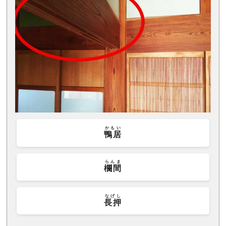
かもい
鴨居
らんま
欄間
なげし
長押