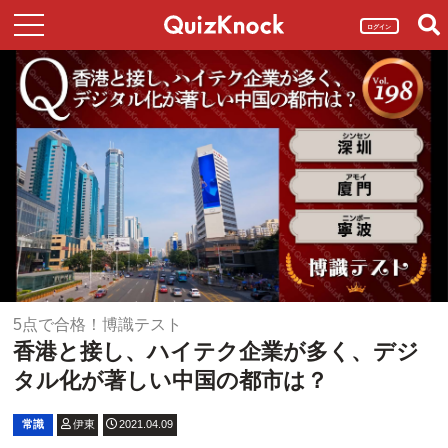
ログイン
5点で合格！博識テスト
香港と接し、ハイテク企業が多く、デジ
タル化が著しい中国の都市は？
常識
伊東
2021.04.09