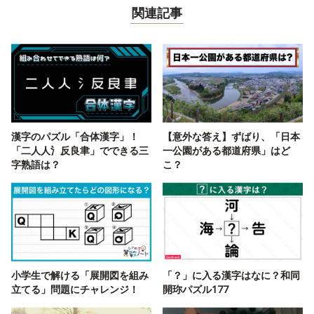
関連記事
漢字のパズル「合体漢字」！
【意外な答え】ずばり、「日本
「二人人氵反良聿」でできる三
一公園がある都道府県」はど
字熟語は？
こ？
小学生で解ける「展開図を組み
「？」に入る漢字はなに？和同
立てる」問題にチャレンジ！
開珎パズル177