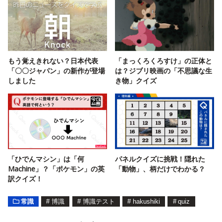
もう覚えきれない？日本代表
「まっくろくろすけ」の正体と
「〇〇ジャパン」の新作が登場
は？ジブリ映画の「不思議な生
しました
き物」クイズ
「ひでんマシン」は「何
パネルクイズに挑戦！隠れた
Machine」？「ポケモン」の英
「動物」、柄だけでわかる？
訳クイズ！
常識
#
博識
#
博識テスト
#
hakushiki
#
quiz