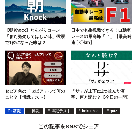
【朝Knock】とんがりコーン
日本でも生観戦できる！自動車
「また発売してほしい味」投票
レースの最高峰「F1」【最高時
で1位になった味は？
速〇〇km】
セピア色の「セピア」って何の
「サ」が上下に2つ並んだ漢
こと？【博識テスト】
字。何と読む？【今日の一問】
常識
#
博識
#
博識テスト
#
hakushiki
#
quiz
この記事をSNSでシェア