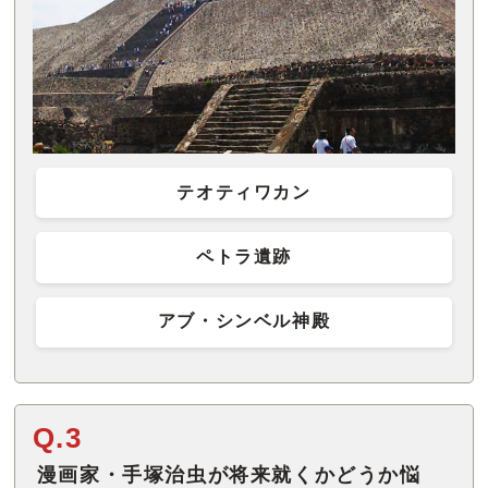
テオティワカン
ペトラ遺跡
アブ・シンベル神殿
Q.3
漫画家・手塚治虫が将来就くかどうか悩