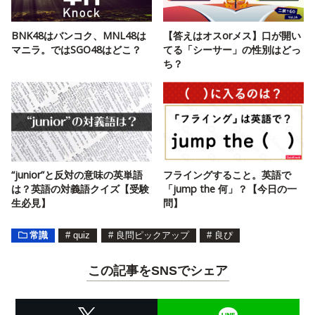
BNK48はバンコク、MNL48は
【答えはオスorメス】口が開い
マニラ。ではSGO48はどこ？
てる「シーサー」の性別はどっ
ち？
“junior”と反対の意味の英単語
フライングすること。英語で
は？英語の対義語クイズ【受験
「jump the 何」？【今日の一
生必見】
問】
常識
#
quiz
#
良問ピックアップ
#
良ぴ
この記事をSNSでシェア