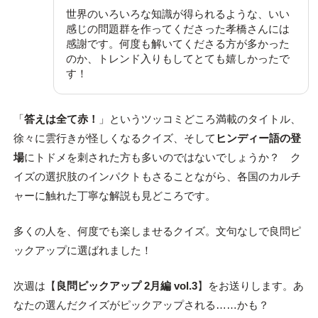
世界のいろいろな知識が得られるような、いい
感じの問題群を作ってくださった孝橋さんには
感謝です。何度も解いてくださる方が多かった
のか、トレンド入りもしてとても嬉しかったで
す！
「
答えは全て赤！
」というツッコミどころ満載のタイトル、
徐々に雲行きが怪しくなるクイズ、そして
ヒンディー語の登
場
にトドメを刺された方も多いのではないでしょうか？ ク
イズの選択肢のインパクトもさることながら、各国のカルチ
ャーに触れた丁寧な解説も見どころです。
多くの人を、何度でも楽しませるクイズ。文句なしで良問ピ
ックアップに選ばれました！
次週は【
良問ピックアップ 2月編 vol.3
】をお送りします。あ
なたの選んだクイズがピックアップされる……かも？