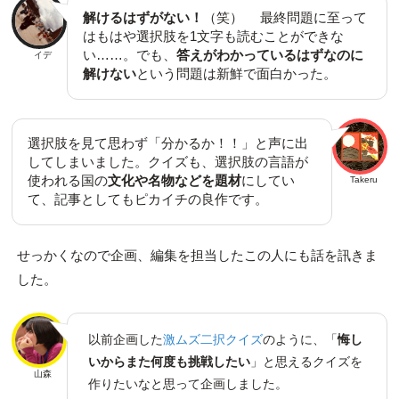
解けるはずがない！
（笑） 最終問題に至って
はもはや選択肢を1文字も読むことができな
い……。でも、
答えがわかっているはずなのに
イデ
解けない
という問題は新鮮で面白かった。
選択肢を見て思わず「分かるか！！」と声に出
してしまいました。クイズも、選択肢の言語が
使われる国の
文化や名物などを題材
にしてい
Takeru
て、記事としてもピカイチの良作です。
せっかくなので企画、編集を担当したこの人にも話を訊きま
した。
以前企画した
激ムズ二択クイズ
のように、「
悔し
いからまた何度も挑戦したい
」と思えるクイズを
山森
作りたいなと思って企画しました。