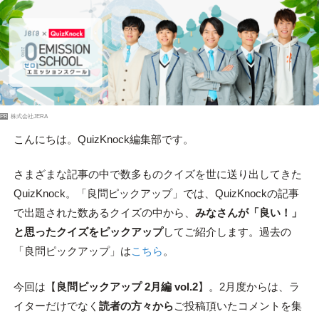
PR
株式会社JERA
こんにちは。QuizKnock編集部です。
さまざまな記事の中で数多ものクイズを世に送り出してきた
QuizKnock。「良問ピックアップ」では、QuizKnockの記事
で出題された数あるクイズの中から、
みなさんが「良い！」
と思ったクイズをピックアップ
してご紹介します。過去の
「良問ピックアップ」は
こちら
。
今回は【
良問ピックアップ 2月編 vol.2
】。2月度からは、ラ
イターだけでなく
読者の方々から
ご投稿頂いたコメントを集