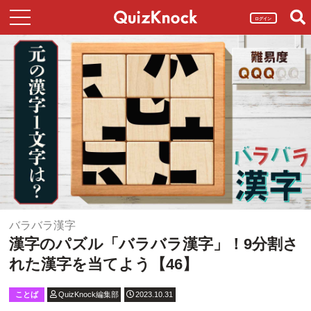
ログイン
バラバラ漢字
漢字のパズル「バラバラ漢字」！9分割さ
れた漢字を当てよう【46】
ことば
QuizKnock編集部
2023.10.31