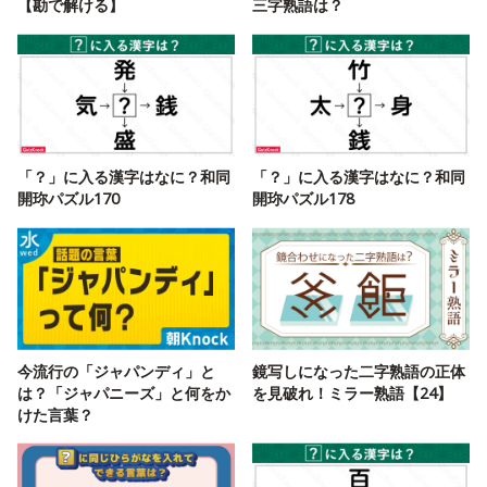
【勘で解ける】
三字熟語は？
「？」に入る漢字はなに？和同
「？」に入る漢字はなに？和同
開珎パズル170
開珎パズル178
今流行の「ジャパンディ」と
鏡写しになった二字熟語の正体
は？「ジャパニーズ」と何をか
を見破れ！ミラー熟語【24】
けた言葉？