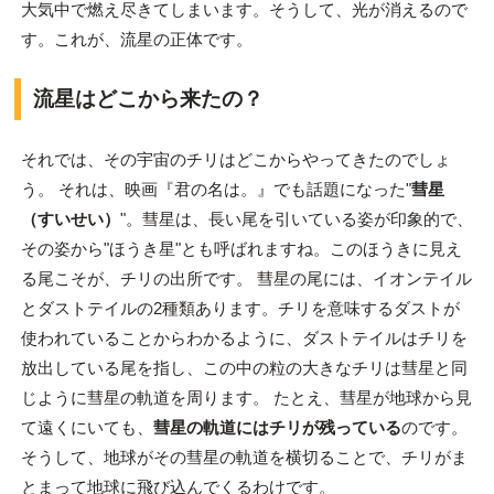
大気中で燃え尽きてしまいます。そうして、光が消えるので
す。これが、流星の正体です。
流星はどこから来たの？
それでは、その宇宙のチリはどこからやってきたのでしょ
う。 それは、映画『君の名は。』でも話題になった"
彗星
（すいせい）
"。彗星は、長い尾を引いている姿が印象的で、
その姿から"ほうき星"とも呼ばれますね。このほうきに見え
る尾こそが、チリの出所です。 彗星の尾には、イオンテイル
とダストテイルの2種類あります。チリを意味するダストが
使われていることからわかるように、ダストテイルはチリを
放出している尾を指し、この中の粒の大きなチリは彗星と同
じように彗星の軌道を周ります。 たとえ、彗星が地球から見
て遠くにいても、
彗星の軌道にはチリが残っている
のです。
そうして、地球がその彗星の軌道を横切ることで、チリがま
とまって地球に飛び込んでくるわけです。