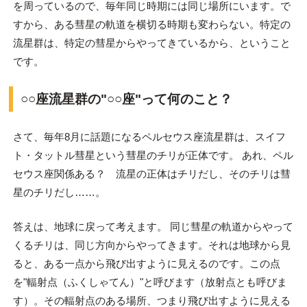
を周っているので、毎年同じ時期には同じ場所にいます。で
すから、ある彗星の軌道を横切る時期も変わらない。特定の
流星群は、特定の彗星からやってきているから、ということ
です。
○○座流星群の"○○座"って何のこと？
さて、毎年8月に話題になるペルセウス座流星群は、スイフ
ト・タットル彗星という彗星のチリが正体です。 あれ、ペル
セウス座関係ある？ 流星の正体はチリだし、そのチリは彗
星のチリだし……。
答えは、地球に戻って考えます。 同じ彗星の軌道からやって
くるチリは、同じ方向からやってきます。それは地球から見
ると、ある一点から飛び出すように見えるのです。この点
を"輻射点（ふくしゃてん）"と呼びます（放射点とも呼びま
す）。その輻射点のある場所、つまり飛び出すように見える