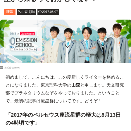
理系
山森 彩加
2017.08.07
PR
株式会社JERA
初めまして、こんにちは。この度新しくライターを務めるこ
とになりました、東京理科大学の
山森
と申します。天文研究
部でプラネタリウムなぞをやっておりました。ということ
で、最初の記事は流星群についてです。どうぞ！
「2017年のペルセウス座流星群の極大は8月13日
の4時頃です」