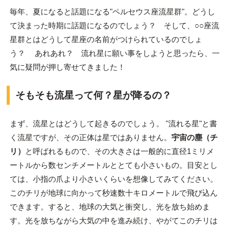
毎年、夏になると話題になる"ペルセウス座流星群"。どうし
て決まった時期に話題になるのでしょう？ そして、○○座流
星群とはどうして星座の名前がつけられているのでしょ
う？ あれあれ？ 流れ星に願い事をしようと思ったら、一
気に疑問が押し寄せてきました！
そもそも流星って何？星が降るの？
まず、流星とはどうして起きるのでしょう。 "流れる星"と書
く流星ですが、その正体は星ではありません。
宇宙の塵（チ
リ）
と呼ばれるもので、その大きさは一般的に直径1ミリメ
ートルから数センチメートルととても小さいもの。目安とし
ては、小指の爪より小さいくらいを想像してみてください。
このチリが地球に向かって秒速数十キロメートルで飛び込ん
できます。すると、地球の大気と衝突し、光を放ち始めま
す。光を放ちながら大気の中を進み続け、やがてこのチリは